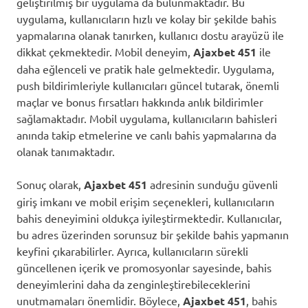
geliştirilmiş bir uygulama da bulunmaktadır. Bu
uygulama, kullanıcıların hızlı ve kolay bir şekilde bahis
yapmalarına olanak tanırken, kullanıcı dostu arayüzü ile
dikkat çekmektedir. Mobil deneyim,
Ajaxbet 451
ile
daha eğlenceli ve pratik hale gelmektedir. Uygulama,
push bildirimleriyle kullanıcıları güncel tutarak, önemli
maçlar ve bonus fırsatları hakkında anlık bildirimler
sağlamaktadır. Mobil uygulama, kullanıcıların bahisleri
anında takip etmelerine ve canlı bahis yapmalarına da
olanak tanımaktadır.
Sonuç olarak,
Ajaxbet 451
adresinin sunduğu güvenli
giriş imkanı ve mobil erişim seçenekleri, kullanıcıların
bahis deneyimini oldukça iyileştirmektedir. Kullanıcılar,
bu adres üzerinden sorunsuz bir şekilde bahis yapmanın
keyfini çıkarabilirler. Ayrıca, kullanıcıların sürekli
güncellenen içerik ve promosyonlar sayesinde, bahis
deneyimlerini daha da zenginleştirebileceklerini
unutmamaları önemlidir. Böylece,
Ajaxbet 451
, bahis