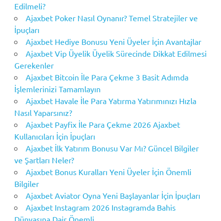
Edilmeli?
Ajaxbet Poker Nasıl Oynanır? Temel Stratejiler ve
İpuçları
Ajaxbet Hediye Bonusu Yeni Üyeler İçin Avantajlar
Ajaxbet Vip Üyelik Üyelik Sürecinde Dikkat Edilmesi
Gerekenler
Ajaxbet Bitcoin İle Para Çekme 3 Basit Adımda
İşlemlerinizi Tamamlayın
Ajaxbet Havale İle Para Yatırma Yatırımınızı Hızla
Nasıl Yaparsınız?
Ajaxbet Payfix İle Para Çekme 2026 Ajaxbet
Kullanıcıları İçin İpuçları
Ajaxbet İlk Yatırım Bonusu Var Mı? Güncel Bilgiler
ve Şartları Neler?
Ajaxbet Bonus Kuralları Yeni Üyeler İçin Önemli
Bilgiler
Ajaxbet Aviator Oyna Yeni Başlayanlar İçin İpuçları
Ajaxbet Instagram 2026 Instagramda Bahis
Dünyasına Dair Önemli