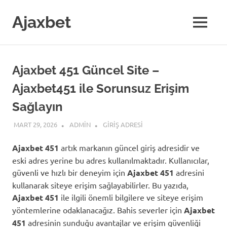
Skip
to
Ajaxbet
MENU
content
Ajaxbet 451 Güncel Site –
Ajaxbet451 ile Sorunsuz Erişim
Sağlayın
MART 29, 2026
ADMIN
GIRIŞ ADRESI
Ajaxbet 451
artık markanın güncel giriş adresidir ve
eski adres yerine bu adres kullanılmaktadır. Kullanıcılar,
güvenli ve hızlı bir deneyim için
Ajaxbet 451
adresini
kullanarak siteye erişim sağlayabilirler. Bu yazıda,
Ajaxbet 451
ile ilgili önemli bilgilere ve siteye erişim
yöntemlerine odaklanacağız. Bahis severler için
Ajaxbet
451
adresinin sunduğu avantajlar ve erişim güvenliği