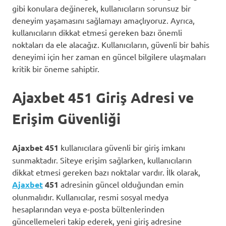
gibi konulara değinerek, kullanıcıların sorunsuz bir
deneyim yaşamasını sağlamayı amaçlıyoruz. Ayrıca,
kullanıcıların dikkat etmesi gereken bazı önemli
noktaları da ele alacağız. Kullanıcıların, güvenli bir bahis
deneyimi için her zaman en güncel bilgilere ulaşmaları
kritik bir öneme sahiptir.
Ajaxbet 451 Giriş Adresi ve
Erişim Güvenliği
Ajaxbet 451
kullanıcılara güvenli bir giriş imkanı
sunmaktadır. Siteye erişim sağlarken, kullanıcıların
dikkat etmesi gereken bazı noktalar vardır. İlk olarak,
Ajaxbet
451
adresinin güncel olduğundan emin
olunmalıdır. Kullanıcılar, resmi sosyal medya
hesaplarından veya e-posta bültenlerinden
güncellemeleri takip ederek, yeni giriş adresine