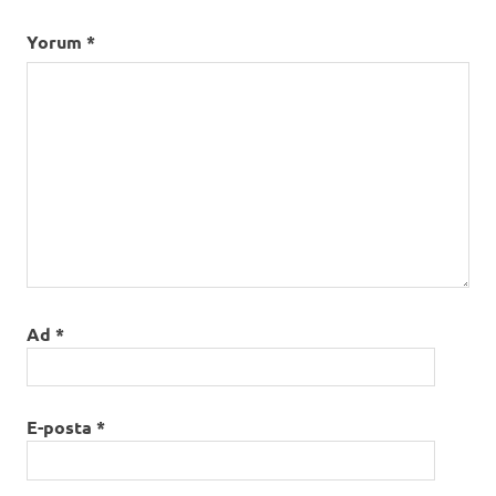
Yorum
*
Ad
*
E-posta
*