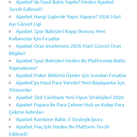
Ajaxbet’da Nasıl Bahis Yapılır? Neden Ajaxbet
Tercih Edilmeli?
Ajaxbet Hangi Liglerde Yayın Yapıyor? 2026 Mart
Ayı Güncel Ligi
Ajaxbet Spor Bahisleri Kayıp Bonusu Yeni
Kullanıcılar İçin Fırsatlar
Ajaxbet Oran İncelemesi 2026 Mart Güncel Oran
Bilgileri
Ajaxbet Spor Bahisleri Neden Bu Platformda Bahis
Yapmalısınız?
Ajaxbet Poker Bölümü Üyeler için Sunulan Fırsatlar
Ajaxbet’ya Nasıl Para Yatırılır? Yeni Başlayanlar İçin
Yöntemler
Ajaxbet Slot Cashback Yeni Oyun Stratejileri 2026
Ajaxbet Papara İle Para Çekme Hızlı ve Kolay Para
Çekme Adımları
Ajaxbet Kombine Bahis 3 Stratejik İpucu
Ajaxbet Maç İzle Neden Bu Platform Tercih
Edilmeli?