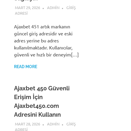
MART 29, 2026
ADMIN
GIRIŞ
ADRESI
Ajaxbet 451 artık markanın
güncel giriş adresidir ve eski
adres yerine bu adres
kullanılmaktadır. Kullanıcılar,
güvenli ve hızlı bir deneyim[…]
READ MORE
Ajaxbet 450 Güvenli
Erişim İçin
Ajaxbet450.com
Adresini Kullanın
MART 28, 2026
ADMIN
GIRIŞ
ADRESI