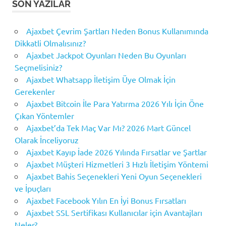
SON YAZILAR
Ajaxbet Çevrim Şartları Neden Bonus Kullanımında
Dikkatli Olmalısınız?
Ajaxbet Jackpot Oyunları Neden Bu Oyunları
Seçmelisiniz?
Ajaxbet Whatsapp İletişim Üye Olmak İçin
Gerekenler
Ajaxbet Bitcoin İle Para Yatırma 2026 Yılı İçin Öne
Çıkan Yöntemler
Ajaxbet’da Tek Maç Var Mı? 2026 Mart Güncel
Olarak İnceliyoruz
Ajaxbet Kayıp İade 2026 Yılında Fırsatlar ve Şartlar
Ajaxbet Müşteri Hizmetleri 3 Hızlı İletişim Yöntemi
Ajaxbet Bahis Seçenekleri Yeni Oyun Seçenekleri
ve İpuçları
Ajaxbet Facebook Yılın En İyi Bonus Fırsatları
Ajaxbet SSL Sertifikası Kullanıcılar için Avantajları
Neler?