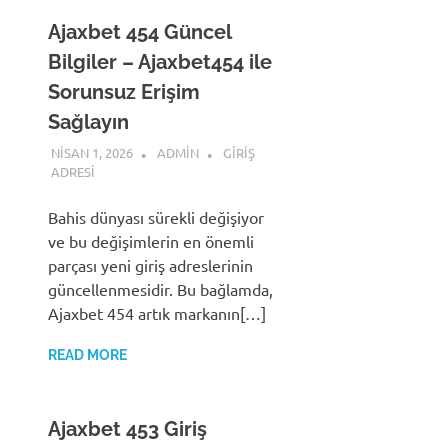
Ajaxbet 454 Güncel
Bilgiler – Ajaxbet454 ile
Sorunsuz Erişim
Sağlayın
NISAN 1, 2026
ADMIN
GIRIŞ
ADRESI
Bahis dünyası sürekli değişiyor
ve bu değişimlerin en önemli
parçası yeni giriş adreslerinin
güncellenmesidir. Bu bağlamda,
Ajaxbet 454 artık markanın[…]
READ MORE
Ajaxbet 453 Giriş