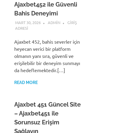
Ajaxbet452 ile Güvenli
Bahis Deneyimi
MART 30, 2026
ADMIN
GIRIŞ
ADRESI
Ajaxbet 452, bahis severler için
heyecan verici bir platform
olmanın yanı sıra, güvenli ve
erişilebilir bir deneyim sunmayı
da hedeflemektedir.[…]
READ MORE
Ajaxbet 451 Güncel Site
– Ajaxbet451 ile
Sorunsuz Erişim
Sağlayın