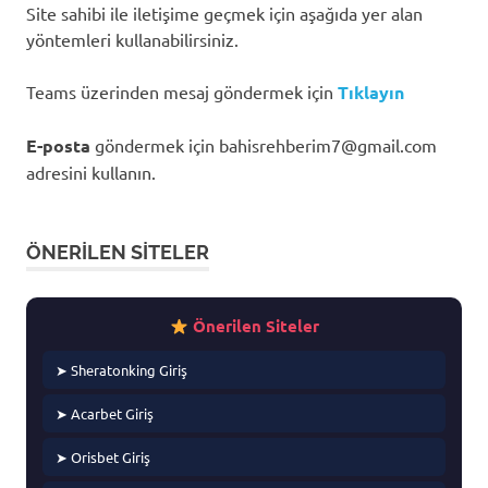
Site sahibi ile iletişime geçmek için aşağıda yer alan
yöntemleri kullanabilirsiniz.
Teams üzerinden mesaj göndermek için
Tıklayın
E-posta
göndermek için
bahisrehberim7@gmail.com
adresini kullanın.
ÖNERILEN SITELER
Önerilen Siteler
➤ Sheratonking Giriş
➤ Acarbet Giriş
➤ Orisbet Giriş