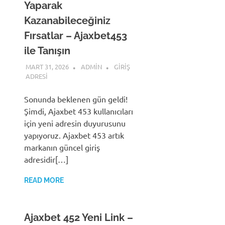
Yaparak
Kazanabileceğiniz
Fırsatlar – Ajaxbet453
ile Tanışın
MART 31, 2026
ADMIN
GIRIŞ
ADRESI
Sonunda beklenen gün geldi!
Şimdi, Ajaxbet 453 kullanıcıları
için yeni adresin duyurusunu
yapıyoruz. Ajaxbet 453 artık
markanın güncel giriş
adresidir[…]
READ MORE
Ajaxbet 452 Yeni Link –