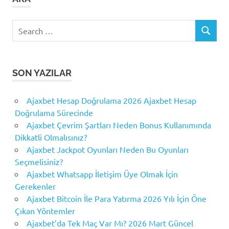
Search
SEARCH
for:
SON YAZILAR
Ajaxbet Hesap Doğrulama 2026 Ajaxbet Hesap
Doğrulama Sürecinde
Ajaxbet Çevrim Şartları Neden Bonus Kullanımında
Dikkatli Olmalısınız?
Ajaxbet Jackpot Oyunları Neden Bu Oyunları
Seçmelisiniz?
Ajaxbet Whatsapp İletişim Üye Olmak İçin
Gerekenler
Ajaxbet Bitcoin İle Para Yatırma 2026 Yılı İçin Öne
Çıkan Yöntemler
Ajaxbet’da Tek Maç Var Mı? 2026 Mart Güncel