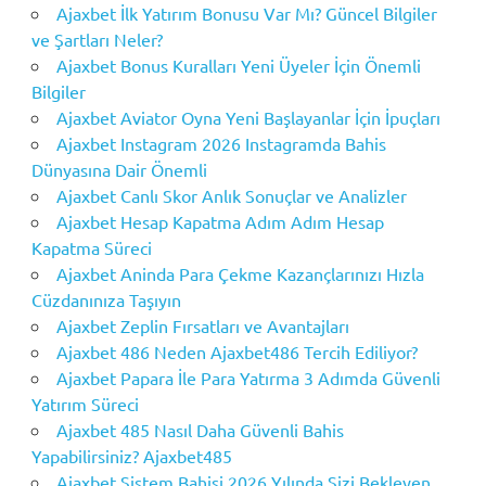
Ajaxbet İlk Yatırım Bonusu Var Mı? Güncel Bilgiler
ve Şartları Neler?
Ajaxbet Bonus Kuralları Yeni Üyeler İçin Önemli
Bilgiler
Ajaxbet Aviator Oyna Yeni Başlayanlar İçin İpuçları
Ajaxbet Instagram 2026 Instagramda Bahis
Dünyasına Dair Önemli
Ajaxbet Canlı Skor Anlık Sonuçlar ve Analizler
Ajaxbet Hesap Kapatma Adım Adım Hesap
Kapatma Süreci
Ajaxbet Aninda Para Çekme Kazançlarınızı Hızla
Cüzdanınıza Taşıyın
Ajaxbet Zeplin Fırsatları ve Avantajları
Ajaxbet 486 Neden Ajaxbet486 Tercih Ediliyor?
Ajaxbet Papara İle Para Yatırma 3 Adımda Güvenli
Yatırım Süreci
Ajaxbet 485 Nasıl Daha Güvenli Bahis
Yapabilirsiniz? Ajaxbet485
Ajaxbet Sistem Bahisi 2026 Yılında Sizi Bekleyen