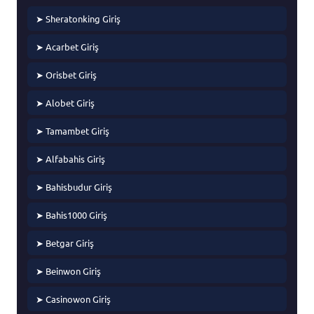
➤ Sheratonking Giriş
➤ Acarbet Giriş
➤ Orisbet Giriş
➤ Alobet Giriş
➤ Tamambet Giriş
➤ Alfabahis Giriş
➤ Bahisbudur Giriş
➤ Bahis1000 Giriş
➤ Betgar Giriş
➤ Beinwon Giriş
➤ Casinowon Giriş