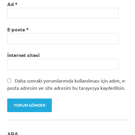
Ad
*
E-posta
*
İnternet sitesi
Daha sonraki yorumlarımda kullanılması için adım, e-
posta adresim ve site adresim bu tarayıcıya kaydedilsin.
ARA