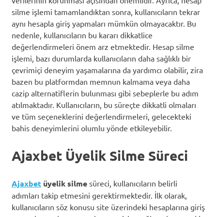
silme işlemi tamamlandıktan sonra, kullanıcıların tekrar
aynı hesapla giriş yapmaları mümkün olmayacaktır. Bu
nedenle, kullanıcıların bu kararı dikkatlice
değerlendirmeleri önem arz etmektedir. Hesap silme
işlemi, bazı durumlarda kullanıcıların daha sağlıklı bir
çevrimiçi deneyim yaşamalarına da yardımcı olabilir, zira
bazen bu platformdan memnun kalmama veya daha
cazip alternatiflerin bulunması gibi sebeplerle bu adım
atılmaktadır. Kullanıcıların, bu süreçte dikkatli olmaları
ve tüm seçeneklerini değerlendirmeleri, gelecekteki
bahis deneyimlerini olumlu yönde etkileyebilir.
Ajaxbet Üyelik Silme Süreci
Ajaxbet
üyelik silme
süreci, kullanıcıların belirli
adımları takip etmesini gerektirmektedir. İlk olarak,
kullanıcıların söz konusu site üzerindeki hesaplarına giriş