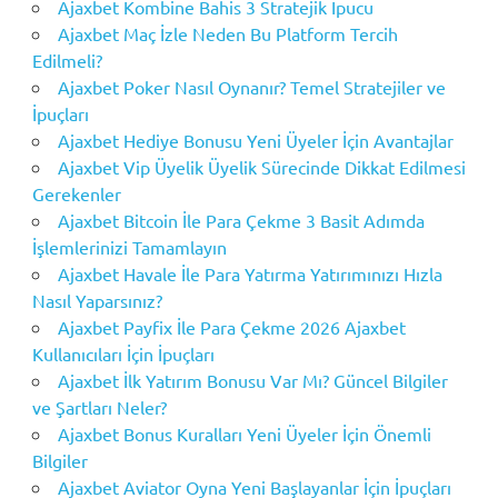
Ajaxbet Kombine Bahis 3 Stratejik İpucu
Ajaxbet Maç İzle Neden Bu Platform Tercih
Edilmeli?
Ajaxbet Poker Nasıl Oynanır? Temel Stratejiler ve
İpuçları
Ajaxbet Hediye Bonusu Yeni Üyeler İçin Avantajlar
Ajaxbet Vip Üyelik Üyelik Sürecinde Dikkat Edilmesi
Gerekenler
Ajaxbet Bitcoin İle Para Çekme 3 Basit Adımda
İşlemlerinizi Tamamlayın
Ajaxbet Havale İle Para Yatırma Yatırımınızı Hızla
Nasıl Yaparsınız?
Ajaxbet Payfix İle Para Çekme 2026 Ajaxbet
Kullanıcıları İçin İpuçları
Ajaxbet İlk Yatırım Bonusu Var Mı? Güncel Bilgiler
ve Şartları Neler?
Ajaxbet Bonus Kuralları Yeni Üyeler İçin Önemli
Bilgiler
Ajaxbet Aviator Oyna Yeni Başlayanlar İçin İpuçları