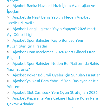
Ajaxbet Banka Havalesi Hızlı İşlem Avantajları ve
İpuçları
Ajaxbet’da Nasıl Bahis Yapılır? Neden Ajaxbet
Tercih Edilmeli?
Ajaxbet Hangi Liglerde Yayın Yapıyor? 2026 Mart
Ayı Güncel Ligi
Ajaxbet Spor Bahisleri Kayıp Bonusu Yeni
Kullanıcılar İçin Fırsatlar
Ajaxbet Oran İncelemesi 2026 Mart Güncel Oran
Bilgileri
Ajaxbet Spor Bahisleri Neden Bu Platformda Bahis
Yapmalısınız?
Ajaxbet Poker Bölümü Üyeler için Sunulan Fırsatlar
Ajaxbet’ya Nasıl Para Yatırılır? Yeni Başlayanlar İçin
Yöntemler
Ajaxbet Slot Cashback Yeni Oyun Stratejileri 2026
Ajaxbet Papara İle Para Çekme Hızlı ve Kolay Para
Çekme Adımları