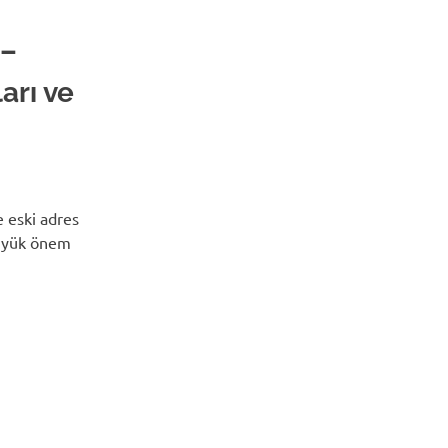
 –
arı ve
e eski adres
 büyük önem