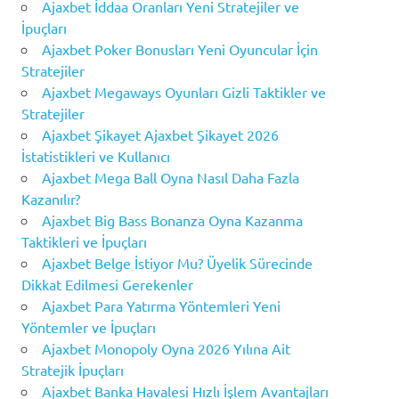
Ajaxbet İddaa Oranları Yeni Stratejiler ve
İpuçları
Ajaxbet Poker Bonusları Yeni Oyuncular İçin
Stratejiler
Ajaxbet Megaways Oyunları Gizli Taktikler ve
Stratejiler
Ajaxbet Şikayet Ajaxbet Şikayet 2026
İstatistikleri ve Kullanıcı
Ajaxbet Mega Ball Oyna Nasıl Daha Fazla
Kazanılır?
Ajaxbet Big Bass Bonanza Oyna Kazanma
Taktikleri ve İpuçları
Ajaxbet Belge İstiyor Mu? Üyelik Sürecinde
Dikkat Edilmesi Gerekenler
Ajaxbet Para Yatırma Yöntemleri Yeni
Yöntemler ve İpuçları
Ajaxbet Monopoly Oyna 2026 Yılına Ait
Stratejik İpuçları
Ajaxbet Banka Havalesi Hızlı İşlem Avantajları