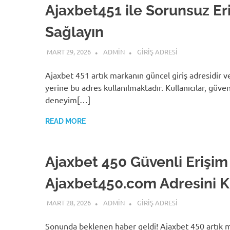
Ajaxbet451 ile Sorunsuz Er
Sağlayın
MART 29, 2026
ADMIN
GIRIŞ ADRESI
Ajaxbet 451 artık markanın güncel giriş adresidir v
yerine bu adres kullanılmaktadır. Kullanıcılar, güvenl
deneyim[…]
READ MORE
Ajaxbet 450 Güvenli Erişim 
Ajaxbet450.com Adresini K
MART 28, 2026
ADMIN
GIRIŞ ADRESI
Sonunda beklenen haber geldi! Ajaxbet 450 artık 