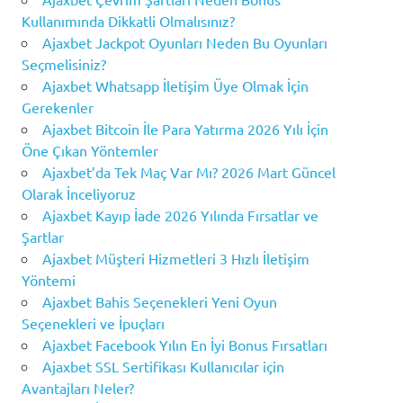
Kullanımında Dikkatli Olmalısınız?
Ajaxbet Jackpot Oyunları Neden Bu Oyunları
Seçmelisiniz?
Ajaxbet Whatsapp İletişim Üye Olmak İçin
Gerekenler
Ajaxbet Bitcoin İle Para Yatırma 2026 Yılı İçin
Öne Çıkan Yöntemler
Ajaxbet’da Tek Maç Var Mı? 2026 Mart Güncel
Olarak İnceliyoruz
Ajaxbet Kayıp İade 2026 Yılında Fırsatlar ve
Şartlar
Ajaxbet Müşteri Hizmetleri 3 Hızlı İletişim
Yöntemi
Ajaxbet Bahis Seçenekleri Yeni Oyun
Seçenekleri ve İpuçları
Ajaxbet Facebook Yılın En İyi Bonus Fırsatları
Ajaxbet SSL Sertifikası Kullanıcılar için
Avantajları Neler?