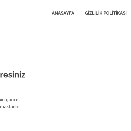
ANASAYFA
GIZLILIK POLITIKASI
resiniz
nın güncel
lmaktadır.