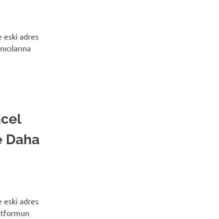
e eski adres
nıcılarına
cel
le Daha
e eski adres
latformun