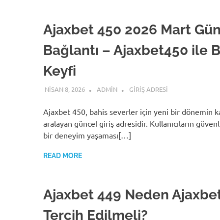
Ajaxbet 450 2026 Mart Gün
Bağlantı – Ajaxbet450 ile 
Keyfi
NISAN 8, 2026
ADMIN
GIRIŞ ADRESI
Ajaxbet 450, bahis severler için yeni bir dönemin ka
aralayan güncel giriş adresidir. Kullanıcıların güven
bir deneyim yaşaması[…]
READ MORE
Ajaxbet 449 Neden Ajaxbe
Tercih Edilmeli?