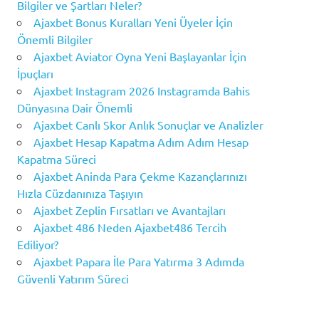
Bilgiler ve Şartları Neler?
Ajaxbet Bonus Kuralları Yeni Üyeler İçin
Önemli Bilgiler
Ajaxbet Aviator Oyna Yeni Başlayanlar İçin
İpuçları
Ajaxbet Instagram 2026 Instagramda Bahis
Dünyasına Dair Önemli
Ajaxbet Canlı Skor Anlık Sonuçlar ve Analizler
Ajaxbet Hesap Kapatma Adım Adım Hesap
Kapatma Süreci
Ajaxbet Aninda Para Çekme Kazançlarınızı
Hızla Cüzdanınıza Taşıyın
Ajaxbet Zeplin Fırsatları ve Avantajları
Ajaxbet 486 Neden Ajaxbet486 Tercih
Ediliyor?
Ajaxbet Papara İle Para Yatırma 3 Adımda
Güvenli Yatırım Süreci