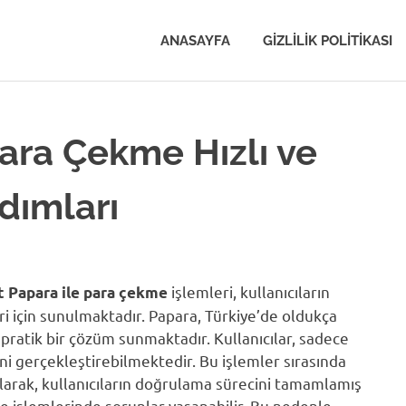
ANASAYFA
GIZLILIK POLITIKASI
Para Çekme Hızlı ve
dımları
işlemleri, kullanıcıların
t Papara ile para çekme
eri için sunulmaktadır. Papara, Türkiye’de oldukça
n pratik bir çözüm sunmaktadır. Kullanıcılar, sadece
i gerçekleştirebilmektedir. Bu işlemler sırasında
olarak, kullanıcıların doğrulama sürecini tamamlamış
e işlemlerinde sorunlar yaşanabilir. Bu nedenle,