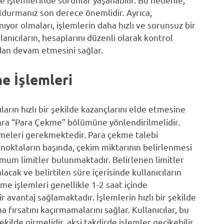
doldurmanız son derece önemlidir. Ayrıca,
nıyor olmaları, işlemlerin daha hızlı ve sorunsuz bir
anıcıların, hesaplarını düzenli olarak kontrol
dan devam etmesini sağlar.
e İşlemleri
ıların hızlı bir şekilde kazançlarını elde etmesine
 sonra “Para Çekme” bölümüne yönlendirilmelidir.
etmeleri gerekmektedir. Para çekme talebi
noktaların başında, çekim miktarının belirlenmesi
mum limitler bulunmaktadır. Belirlenen limitler
lacak ve belirtilen süre içerisinde kullanıcıların
kme işlemleri genellikle 1-2 saat içinde
r avantaj sağlamaktadır. İşlemlerin hızlı bir şekilde
 fırsatını kaçırmamalarını sağlar. Kullanıcılar, bu
ekilde girmelidir, aksi takdirde işlemler gecikebilir.