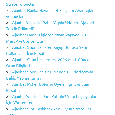
Stratejik İpuçları
Ajaxbet Banka Havalesi Hızlı İşlem Avantajları
ve İpuçları
Ajaxbet’da Nasıl Bahis Yapılır? Neden Ajaxbet
Tercih Edilmeli?
Ajaxbet Hangi Liglerde Yayın Yapıyor? 2026
Mart Ayı Güncel Ligi
Ajaxbet Spor Bahisleri Kayıp Bonusu Yeni
Kullanıcılar İçin Fırsatlar
Ajaxbet Oran İncelemesi 2026 Mart Güncel
Oran Bilgileri
Ajaxbet Spor Bahisleri Neden Bu Platformda
Bahis Yapmalısınız?
Ajaxbet Poker Bölümü Üyeler için Sunulan
Fırsatlar
Ajaxbet’ya Nasıl Para Yatırılır? Yeni Başlayanlar
İçin Yöntemler
Ajaxbet Slot Cashback Yeni Oyun Stratejileri
2026