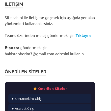
İLETIŞIM
Site sahibi ile iletişime geçmek için aşağıda yer alan
yöntemleri kullanabilirsiniz.
Teams üzerinden mesaj göndermek için
Tıklayın
E-posta
göndermek için
bahisrehberim7@gmail.com
adresini kullanın.
ÖNERILEN SITELER
Önerilen Siteler
➤ Sheratonking Giriş
➤ Acarbet Giriş