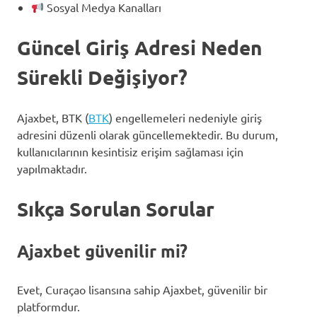
Sosyal Medya Kanalları
Güncel Giriş Adresi Neden
Sürekli Değişiyor?
Ajaxbet, BTK (
BTK
) engellemeleri nedeniyle giriş
adresini düzenli olarak güncellemektedir. Bu durum,
kullanıcılarının kesintisiz erişim sağlaması için
yapılmaktadır.
Sıkça Sorulan Sorular
Ajaxbet güvenilir mi?
Evet, Curaçao lisansına sahip Ajaxbet, güvenilir bir
platformdur.