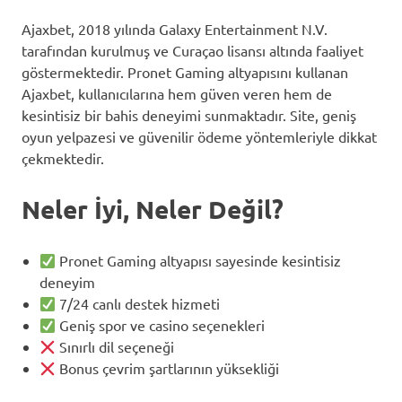
Ajaxbet, 2018 yılında Galaxy Entertainment N.V.
tarafından kurulmuş ve Curaçao lisansı altında faaliyet
göstermektedir. Pronet Gaming altyapısını kullanan
Ajaxbet, kullanıcılarına hem güven veren hem de
kesintisiz bir bahis deneyimi sunmaktadır. Site, geniş
oyun yelpazesi ve güvenilir ödeme yöntemleriyle dikkat
çekmektedir.
Neler İyi, Neler Değil?
Pronet Gaming altyapısı sayesinde kesintisiz
deneyim
7/24 canlı destek hizmeti
Geniş spor ve casino seçenekleri
Sınırlı dil seçeneği
Bonus çevrim şartlarının yüksekliği