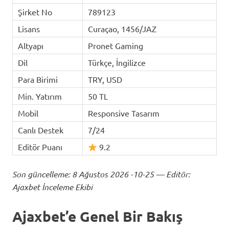
Şirket No
789123
Lisans
Curaçao, 1456/JAZ
Altyapı
Pronet Gaming
Dil
Türkçe, İngilizce
Para Birimi
TRY, USD
Min. Yatırım
50 TL
Mobil
Responsive Tasarım
Canlı Destek
7/24
Editör Puanı
9.2
Son güncelleme: 8 Ağustos 2026 -10-25 — Editör:
Ajaxbet İnceleme Ekibi
Ajaxbet’e Genel Bir Bakış