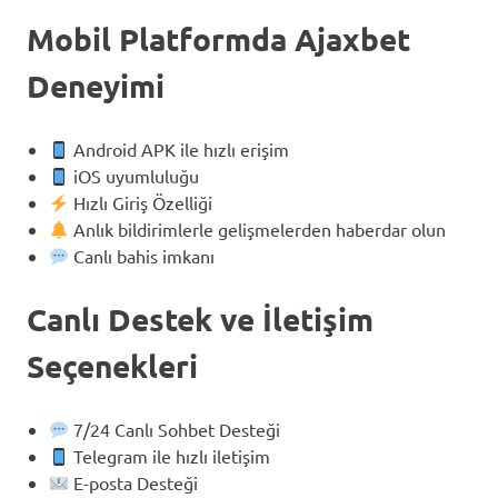
Mobil Platformda Ajaxbet
Deneyimi
Android APK ile hızlı erişim
iOS uyumluluğu
Hızlı Giriş Özelliği
Anlık bildirimlerle gelişmelerden haberdar olun
Canlı bahis imkanı
Canlı Destek ve İletişim
Seçenekleri
7/24 Canlı Sohbet Desteği
Telegram ile hızlı iletişim
E-posta Desteği