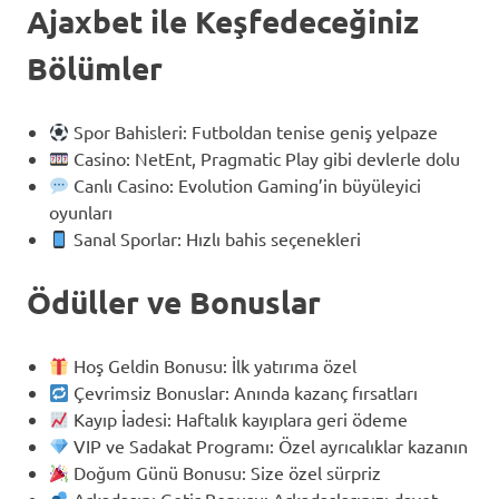
Ajaxbet ile Keşfedeceğiniz
Bölümler
Spor Bahisleri: Futboldan tenise geniş yelpaze
Casino: NetEnt, Pragmatic Play gibi devlerle dolu
Canlı Casino: Evolution Gaming’in büyüleyici
oyunları
Sanal Sporlar: Hızlı bahis seçenekleri
Ödüller ve Bonuslar
Hoş Geldin Bonusu: İlk yatırıma özel
Çevrimsiz Bonuslar: Anında kazanç fırsatları
Kayıp İadesi: Haftalık kayıplara geri ödeme
VIP ve Sadakat Programı: Özel ayrıcalıklar kazanın
Doğum Günü Bonusu: Size özel sürpriz