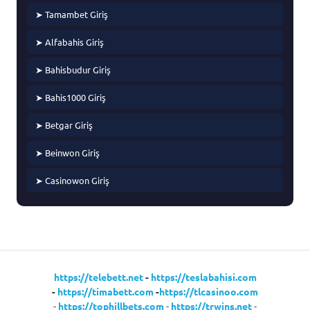
➤ Tamambet Giriş
➤ Alfabahis Giriş
➤ Bahisbudur Giriş
➤ Bahis1000 Giriş
➤ Betgar Giriş
➤ Beinwon Giriş
➤ Casinowon Giriş
https://telebett.net
-
https://teslabahisi.com
-
https://timabett.com
-
https://tlcasinoo.com
-
https://tophillbets.com
-
https://trwins.net
-