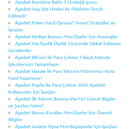
Ajaxbet Kombine Bahis 3 Stratejik İpucu
Ajaxbet Maç İzle Neden Bu Platform Tercih
Edilmeli?
Ajaxbet Poker Nasıl Oynanır? Temel Stratejiler ve
İpuçları
Ajaxbet Hediye Bonusu Yeni Üyeler İçin Avantajlar
Ajaxbet Vip Üyelik Üyelik Sürecinde Dikkat Edilmesi
Gerekenler
Ajaxbet Bitcoin İle Para Çekme 3 Basit Adımda
İşlemlerinizi Tamamlayın
Ajaxbet Havale İle Para Yatırma Yatırımınızı Hızla
Nasıl Yaparsınız?
Ajaxbet Payfix İle Para Çekme 2026 Ajaxbet
Kullanıcıları İçin İpuçları
Ajaxbet İlk Yatırım Bonusu Var Mı? Güncel Bilgiler
ve Şartları Neler?
Ajaxbet Bonus Kuralları Yeni Üyeler İçin Önemli
Bilgiler
Ajaxbet Aviator Oyna Yeni Başlayanlar İçin İpuçları