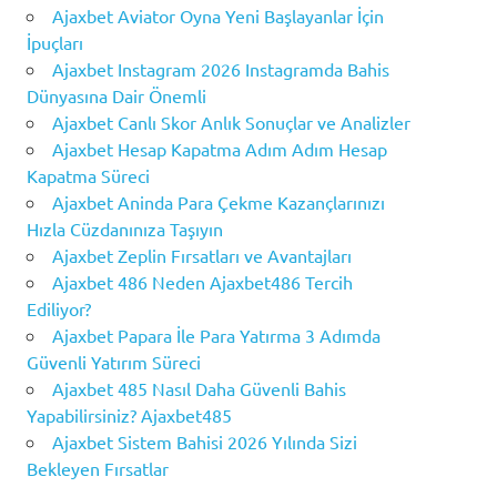
Ajaxbet Aviator Oyna Yeni Başlayanlar İçin
İpuçları
Ajaxbet Instagram 2026 Instagramda Bahis
Dünyasına Dair Önemli
Ajaxbet Canlı Skor Anlık Sonuçlar ve Analizler
Ajaxbet Hesap Kapatma Adım Adım Hesap
Kapatma Süreci
Ajaxbet Aninda Para Çekme Kazançlarınızı
Hızla Cüzdanınıza Taşıyın
Ajaxbet Zeplin Fırsatları ve Avantajları
Ajaxbet 486 Neden Ajaxbet486 Tercih
Ediliyor?
Ajaxbet Papara İle Para Yatırma 3 Adımda
Güvenli Yatırım Süreci
Ajaxbet 485 Nasıl Daha Güvenli Bahis
Yapabilirsiniz? Ajaxbet485
Ajaxbet Sistem Bahisi 2026 Yılında Sizi
Bekleyen Fırsatlar