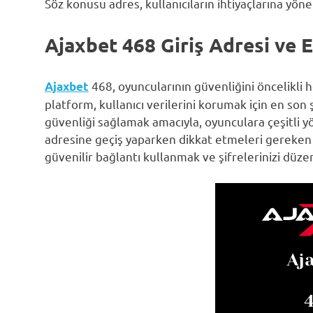
Söz konusu adres, kullanıcıların ihtiyaçlarına yöne
Ajaxbet 468 Giriş Adresi ve E
468, oyuncularının güvenliğini öncelikli 
Ajaxbet
platform, kullanıcı verilerini korumak için en son 
güvenliği sağlamak amacıyla, oyunculara çeşitli yö
adresine geçiş yaparken dikkat etmeleri gereken 
güvenilir bağlantı kullanmak ve şifrelerinizi düze