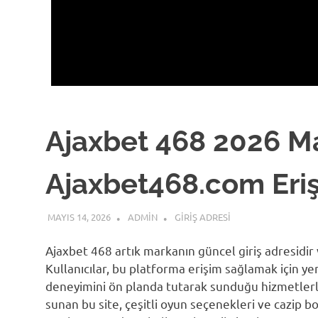
Ajaxbet 468 2026 Ma
Ajaxbet468.com Eriş
MAYIS 14, 2026
ADMIN
GIRIŞ ADRESI
Ajaxbet 468 artık markanın güncel giriş adresidir 
Kullanıcılar, bu platforma erişim sağlamak için yen
deneyimini ön planda tutarak sunduğu hizmetlerle
sunan bu site, çeşitli oyun seçenekleri ve cazip 