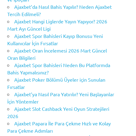
Ajaxbet’da Nasıl Bahis Yapılır? Neden Ajaxbet
Tercih Edilmeli?
Ajaxbet Hangi Liglerde Yayın Yapıyor? 2026
Mart Ayı Güncel Ligi
Ajaxbet Spor Bahisleri Kayıp Bonusu Yeni
Kullanıcılar İçin Fırsatlar
Ajaxbet Oran İncelemesi 2026 Mart Güncel
Oran Bilgileri
Ajaxbet Spor Bahisleri Neden Bu Platformda
Bahis Yapmalısınız?
Ajaxbet Poker Bölümü Üyeler için Sunulan
Fırsatlar
Ajaxbet’ya Nasıl Para Yatırılır? Yeni Başlayanlar
İçin Yöntemler
Ajaxbet Slot Cashback Yeni Oyun Stratejileri
2026
Ajaxbet Papara İle Para Çekme Hızlı ve Kolay
Para Çekme Adımları