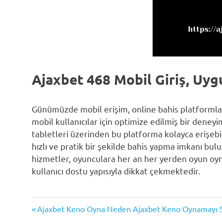
Ajaxbet 468 Mobil Giriş, Uyg
Günümüzde mobil erişim, online bahis platformları
mobil kullanıcılar için optimize edilmiş bir deneyim
tabletleri üzerinden bu platforma kolayca erişebil
hızlı ve pratik bir şekilde bahis yapma imkanı b
hizmetler, oyunculara her an her yerden oyun oy
kullanıcı dostu yapısıyla dikkat çekmektedir.
Ajaxbet
Previous
Yazı
Ajaxbet Keno Oyna Neden Ajaxbet Keno Oynamayı S
468
Post: