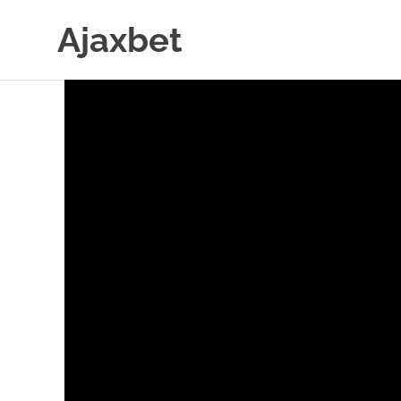
Skip
Ajaxbet
to
content