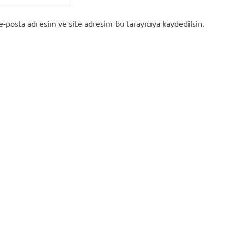
e-posta adresim ve site adresim bu tarayıcıya kaydedilsin.