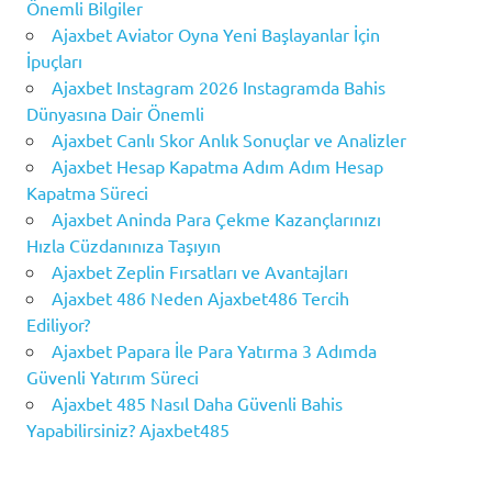
Önemli Bilgiler
Ajaxbet Aviator Oyna Yeni Başlayanlar İçin
İpuçları
Ajaxbet Instagram 2026 Instagramda Bahis
Dünyasına Dair Önemli
Ajaxbet Canlı Skor Anlık Sonuçlar ve Analizler
Ajaxbet Hesap Kapatma Adım Adım Hesap
Kapatma Süreci
Ajaxbet Aninda Para Çekme Kazançlarınızı
Hızla Cüzdanınıza Taşıyın
Ajaxbet Zeplin Fırsatları ve Avantajları
Ajaxbet 486 Neden Ajaxbet486 Tercih
Ediliyor?
Ajaxbet Papara İle Para Yatırma 3 Adımda
Güvenli Yatırım Süreci
Ajaxbet 485 Nasıl Daha Güvenli Bahis
Yapabilirsiniz? Ajaxbet485