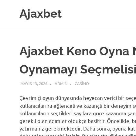
Skip
Ajaxbet
to
content
Ajaxbet Keno Oyna 
Oynamayı Seçmelisi
MAYIS 13, 2026
ADMIN
CASINO
Çevrimiçi oyun dünyasında heyecan verici bir se
kullanıcılarına eğlenceli ve kazançlı bir deneyim 
kullanıcıların seçtikleri sayılara göre kazanma şa
gerekli olan adımlar oldukça basittir. Öncelikle,
yatırmanız gerekmektedir. Daha sonra, oyuna katıl
dolu anlar yaşayabilirsiniz. Bu süreçte dikkat edi