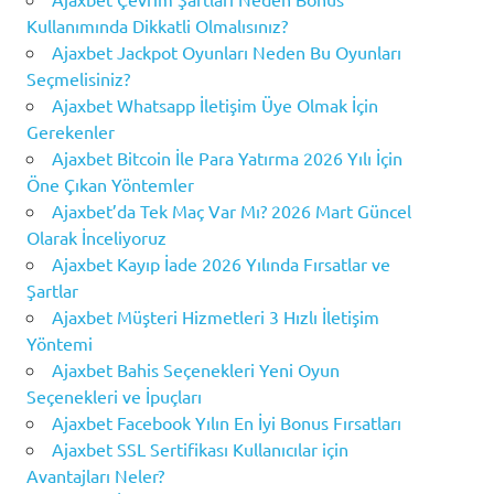
Kullanımında Dikkatli Olmalısınız?
Ajaxbet Jackpot Oyunları Neden Bu Oyunları
Seçmelisiniz?
Ajaxbet Whatsapp İletişim Üye Olmak İçin
Gerekenler
Ajaxbet Bitcoin İle Para Yatırma 2026 Yılı İçin
Öne Çıkan Yöntemler
Ajaxbet’da Tek Maç Var Mı? 2026 Mart Güncel
Olarak İnceliyoruz
Ajaxbet Kayıp İade 2026 Yılında Fırsatlar ve
Şartlar
Ajaxbet Müşteri Hizmetleri 3 Hızlı İletişim
Yöntemi
Ajaxbet Bahis Seçenekleri Yeni Oyun
Seçenekleri ve İpuçları
Ajaxbet Facebook Yılın En İyi Bonus Fırsatları
Ajaxbet SSL Sertifikası Kullanıcılar için
Avantajları Neler?