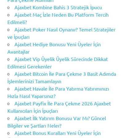
Ajaxbet Kombine Bahis 3 Stratejik İpucu
Ajaxbet Maç İzle Neden Bu Platform Tercih
Edilmeli?
Ajaxbet Poker Nasıl Oynanır? Temel Stratejiler
ve İpuçları
Ajaxbet Hediye Bonusu Yeni Üyeler İçin
Avantajlar
Ajaxbet Vip Üyelik Üyelik Sürecinde Dikkat
Edilmesi Gerekenler
Ajaxbet Bitcoin İle Para Çekme 3 Basit Adımda
İşlemlerinizi Tamamlayın
Ajaxbet Havale İle Para Yatırma Yatırımınızı
Hızla Nasıl Yaparsınız?
Ajaxbet Payfix İle Para Çekme 2026 Ajaxbet
Kullanıcıları İçin İpuçları
Ajaxbet İlk Yatırım Bonusu Var Mı? Güncel
Bilgiler ve Şartları Neler?
Ajaxbet Bonus Kuralları Yeni Üyeler İçin