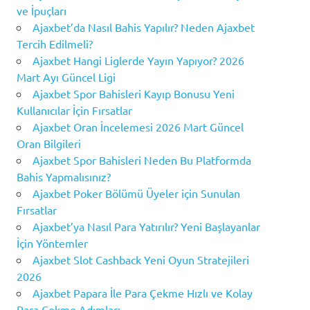
ve İpuçları
Ajaxbet’da Nasıl Bahis Yapılır? Neden Ajaxbet
Tercih Edilmeli?
Ajaxbet Hangi Liglerde Yayın Yapıyor? 2026
Mart Ayı Güncel Ligi
Ajaxbet Spor Bahisleri Kayıp Bonusu Yeni
Kullanıcılar İçin Fırsatlar
Ajaxbet Oran İncelemesi 2026 Mart Güncel
Oran Bilgileri
Ajaxbet Spor Bahisleri Neden Bu Platformda
Bahis Yapmalısınız?
Ajaxbet Poker Bölümü Üyeler için Sunulan
Fırsatlar
Ajaxbet’ya Nasıl Para Yatırılır? Yeni Başlayanlar
İçin Yöntemler
Ajaxbet Slot Cashback Yeni Oyun Stratejileri
2026
Ajaxbet Papara İle Para Çekme Hızlı ve Kolay
Para Çekme Adımları