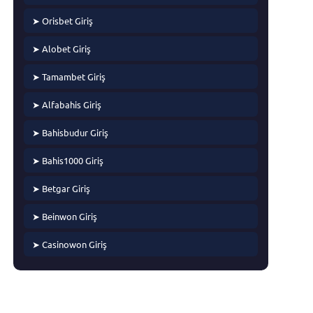
➤ Orisbet Giriş
➤ Alobet Giriş
➤ Tamambet Giriş
➤ Alfabahis Giriş
➤ Bahisbudur Giriş
➤ Bahis1000 Giriş
➤ Betgar Giriş
➤ Beinwon Giriş
➤ Casinowon Giriş