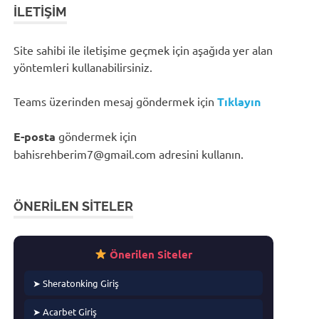
İLETIŞIM
Site sahibi ile iletişime geçmek için aşağıda yer alan
yöntemleri kullanabilirsiniz.
Teams üzerinden mesaj göndermek için
Tıklayın
E-posta
göndermek için
bahisrehberim7@gmail.com
adresini kullanın.
ÖNERILEN SITELER
Önerilen Siteler
➤ Sheratonking Giriş
➤ Acarbet Giriş