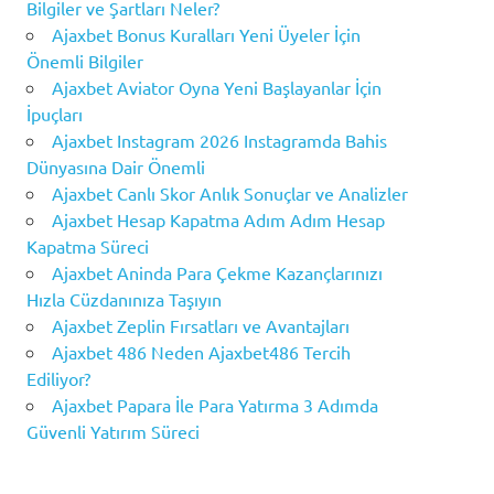
Bilgiler ve Şartları Neler?
Ajaxbet Bonus Kuralları Yeni Üyeler İçin
Önemli Bilgiler
Ajaxbet Aviator Oyna Yeni Başlayanlar İçin
İpuçları
Ajaxbet Instagram 2026 Instagramda Bahis
Dünyasına Dair Önemli
Ajaxbet Canlı Skor Anlık Sonuçlar ve Analizler
Ajaxbet Hesap Kapatma Adım Adım Hesap
Kapatma Süreci
Ajaxbet Aninda Para Çekme Kazançlarınızı
Hızla Cüzdanınıza Taşıyın
Ajaxbet Zeplin Fırsatları ve Avantajları
Ajaxbet 486 Neden Ajaxbet486 Tercih
Ediliyor?
Ajaxbet Papara İle Para Yatırma 3 Adımda
Güvenli Yatırım Süreci