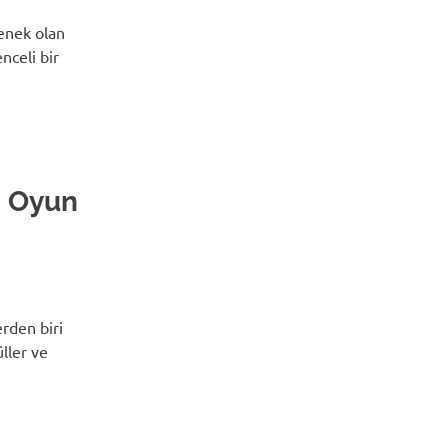
enek olan
nceli bir
i Oyun
rden biri
ller ve