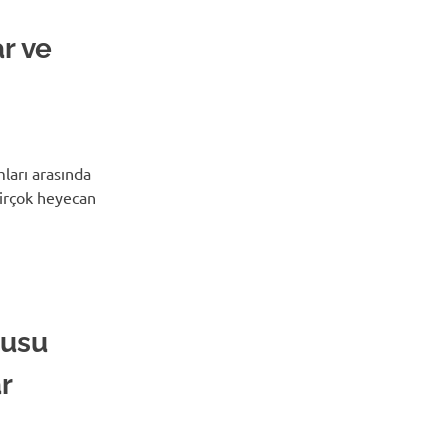
r ve
mları arasında
birçok heyecan
nusu
ar