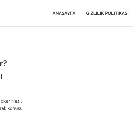
ANASAYFA
GIZLILIK POLITIKASI
r?
ı
Poker Nasıl
erak konusu