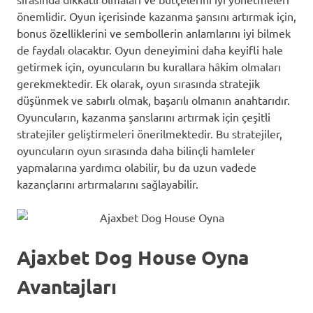
önemlidir. Oyun içerisinde kazanma şansını artırmak için,
bonus özelliklerini ve sembollerin anlamlarını iyi bilmek
de faydalı olacaktır. Oyun deneyimini daha keyifli hale
getirmek için, oyuncuların bu kurallara hâkim olmaları
gerekmektedir. Ek olarak, oyun sırasında stratejik
düşünmek ve sabırlı olmak, başarılı olmanın anahtarıdır.
Oyuncuların, kazanma şanslarını artırmak için çeşitli
stratejiler geliştirmeleri önerilmektedir. Bu stratejiler,
oyuncuların oyun sırasında daha bilinçli hamleler
yapmalarına yardımcı olabilir, bu da uzun vadede
kazançlarını artırmalarını sağlayabilir.
Ajaxbet Dog House Oyna
Avantajları