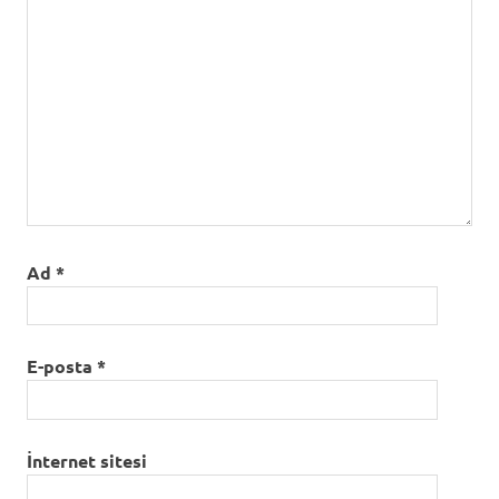
Ad
*
E-posta
*
İnternet sitesi