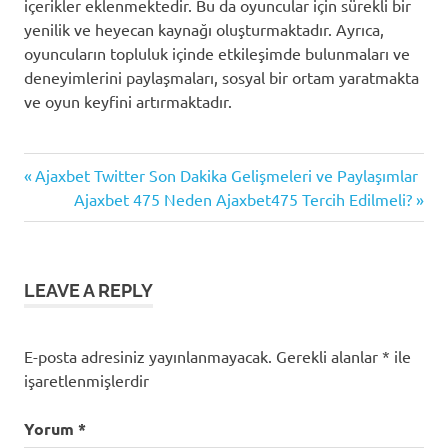
içerikler eklenmektedir. Bu da oyuncular için sürekli bir
yenilik ve heyecan kaynağı oluşturmaktadır. Ayrıca,
oyuncuların topluluk içinde etkileşimde bulunmaları ve
deneyimlerini paylaşmaları, sosyal bir ortam yaratmakta
ve oyun keyfini artırmaktadır.
Çevrimiçi
Previous
Yazı
Ajaxbet Twitter Son Dakika Gelişmeleri ve Paylaşımlar
Oyun
Post:
Next
Ajaxbet 475 Neden Ajaxbet475 Tercih Edilmeli?
gezinmesi
Eğlenceli
Post:
Deneyim
Oyun
Kuralları
LEAVE A REPLY
E-posta adresiniz yayınlanmayacak.
Gerekli alanlar
*
ile
işaretlenmişlerdir
Yorum
*