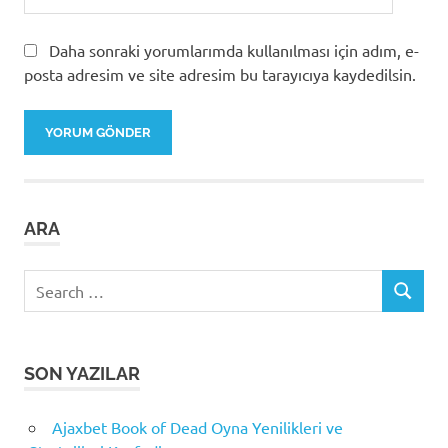
Daha sonraki yorumlarımda kullanılması için adım, e-
posta adresim ve site adresim bu tarayıcıya kaydedilsin.
ARA
Search
SEARCH
for:
SON YAZILAR
Ajaxbet Book of Dead Oyna Yenilikleri ve