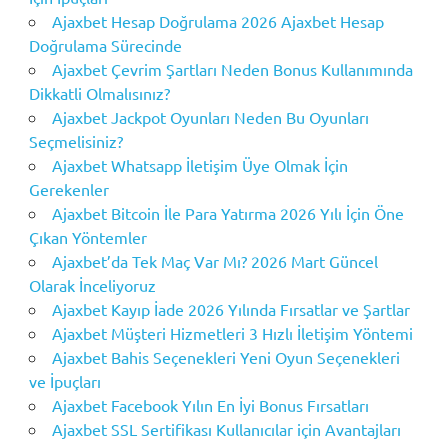
Ajaxbet Hesap Doğrulama 2026 Ajaxbet Hesap
Doğrulama Sürecinde
Ajaxbet Çevrim Şartları Neden Bonus Kullanımında
Dikkatli Olmalısınız?
Ajaxbet Jackpot Oyunları Neden Bu Oyunları
Seçmelisiniz?
Ajaxbet Whatsapp İletişim Üye Olmak İçin
Gerekenler
Ajaxbet Bitcoin İle Para Yatırma 2026 Yılı İçin Öne
Çıkan Yöntemler
Ajaxbet’da Tek Maç Var Mı? 2026 Mart Güncel
Olarak İnceliyoruz
Ajaxbet Kayıp İade 2026 Yılında Fırsatlar ve Şartlar
Ajaxbet Müşteri Hizmetleri 3 Hızlı İletişim Yöntemi
Ajaxbet Bahis Seçenekleri Yeni Oyun Seçenekleri
ve İpuçları
Ajaxbet Facebook Yılın En İyi Bonus Fırsatları
Ajaxbet SSL Sertifikası Kullanıcılar için Avantajları