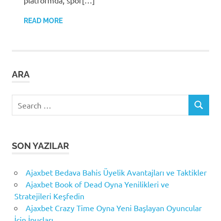
READ MORE
ARA
Search
SEARCH
for:
SON YAZILAR
Ajaxbet Bedava Bahis Üyelik Avantajları ve Taktikler
Ajaxbet Book of Dead Oyna Yenilikleri ve
Stratejileri Keşfedin
Ajaxbet Crazy Time Oyna Yeni Başlayan Oyuncular
İçin İpuçları