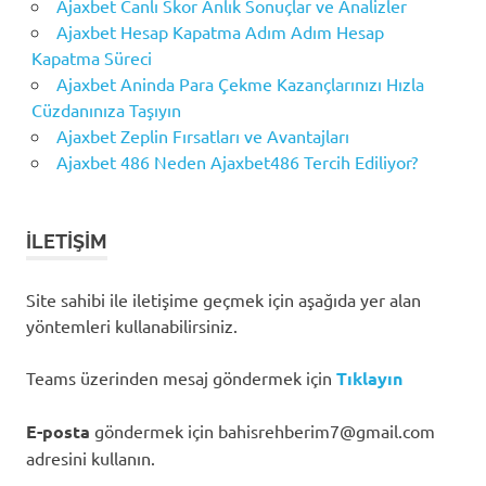
Ajaxbet Canlı Skor Anlık Sonuçlar ve Analizler
Ajaxbet Hesap Kapatma Adım Adım Hesap
Kapatma Süreci
Ajaxbet Aninda Para Çekme Kazançlarınızı Hızla
Cüzdanınıza Taşıyın
Ajaxbet Zeplin Fırsatları ve Avantajları
Ajaxbet 486 Neden Ajaxbet486 Tercih Ediliyor?
İLETIŞIM
Site sahibi ile iletişime geçmek için aşağıda yer alan
yöntemleri kullanabilirsiniz.
Teams üzerinden mesaj göndermek için
Tıklayın
E-posta
göndermek için
bahisrehberim7@gmail.com
adresini kullanın.