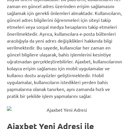
zaman en güncel adres üzerinden erişim sağlamasını
sağlamak için gerekli önlemleri almaktadır. Kullanıcıların,
güncel adres bilgilerini öğrenmeleri için siteyi takip
etmeleri veya sosyal medya hesaplarını takip etmeleri
önerilmektedir. Ayrıca, kullanıcılara e-posta bültenleri
aracılığıyla da yeni adres değişiklikleri hakkında bilgi
verilmektedir. Bu sayede, kullanıcılar her zaman en
güncel bilgilere ulaşarak, bahis işlemlerini kesintiye
uğratmadan gerçekleştirebilirler. Ajaxbet, kullanıcılarının
kolayca erişim sağlaması için mobil uygulamalar ve
kullanıcı dostu arayüzler geliştirmektedir. Mobil
uygulamalar, kullanıcıların istedikleri yerden bahis
yapmalarına olanak tanırken, aynı zamanda hızlı ve
pratik bir şekilde işlem yapmalarını sağlar.
Ajaxbet Yeni Adresi ile