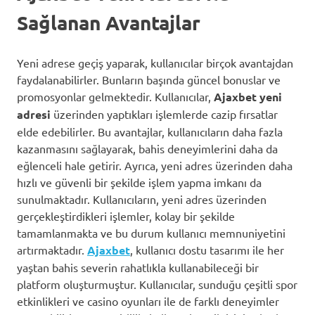
Sağlanan Avantajlar
Yeni adrese geçiş yaparak, kullanıcılar birçok avantajdan
faydalanabilirler. Bunların başında güncel bonuslar ve
promosyonlar gelmektedir. Kullanıcılar,
Ajaxbet yeni
adresi
üzerinden yaptıkları işlemlerde cazip fırsatlar
elde edebilirler. Bu avantajlar, kullanıcıların daha fazla
kazanmasını sağlayarak, bahis deneyimlerini daha da
eğlenceli hale getirir. Ayrıca, yeni adres üzerinden daha
hızlı ve güvenli bir şekilde işlem yapma imkanı da
sunulmaktadır. Kullanıcıların, yeni adres üzerinden
gerçekleştirdikleri işlemler, kolay bir şekilde
tamamlanmakta ve bu durum kullanıcı memnuniyetini
artırmaktadır.
Ajaxbet
, kullanıcı dostu tasarımı ile her
yaştan bahis severin rahatlıkla kullanabileceği bir
platform oluşturmuştur. Kullanıcılar, sunduğu çeşitli spor
etkinlikleri ve casino oyunları ile de farklı deneyimler