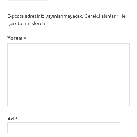
E-posta adresiniz yayınlanmayacak.
Gerekli alanlar
*
ile
işaretlenmişlerdir
Yorum
*
Ad
*