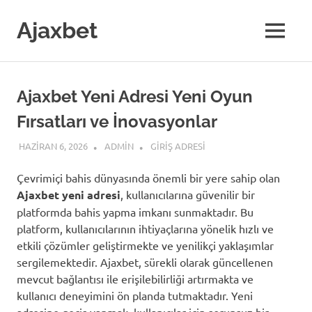
Skip
to
Ajaxbet
MENU
content
Ajaxbet Yeni Adresi Yeni Oyun
Fırsatları ve İnovasyonlar
HAZIRAN 6, 2026
ADMIN
GIRIŞ ADRESI
Çevrimiçi bahis dünyasında önemli bir yere sahip olan
Ajaxbet yeni adresi
, kullanıcılarına güvenilir bir
platformda bahis yapma imkanı sunmaktadır. Bu
platform, kullanıcılarının ihtiyaçlarına yönelik hızlı ve
etkili çözümler geliştirmekte ve yenilikçi yaklaşımlar
sergilemektedir. Ajaxbet, sürekli olarak güncellenen
mevcut bağlantısı ile erişilebilirliği artırmakta ve
kullanıcı deneyimini ön planda tutmaktadır. Yeni
adresine geçiş yapmak, kullanıcılar için sorunsuz bir