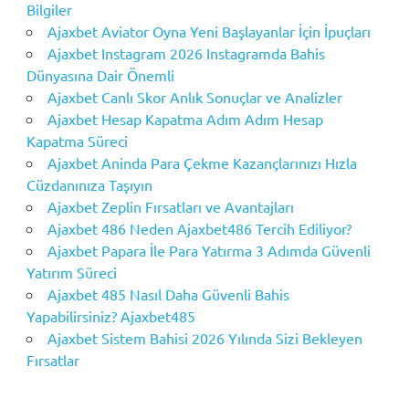
Bilgiler
Ajaxbet Aviator Oyna Yeni Başlayanlar İçin İpuçları
Ajaxbet Instagram 2026 Instagramda Bahis
Dünyasına Dair Önemli
Ajaxbet Canlı Skor Anlık Sonuçlar ve Analizler
Ajaxbet Hesap Kapatma Adım Adım Hesap
Kapatma Süreci
Ajaxbet Aninda Para Çekme Kazançlarınızı Hızla
Cüzdanınıza Taşıyın
Ajaxbet Zeplin Fırsatları ve Avantajları
Ajaxbet 486 Neden Ajaxbet486 Tercih Ediliyor?
Ajaxbet Papara İle Para Yatırma 3 Adımda Güvenli
Yatırım Süreci
Ajaxbet 485 Nasıl Daha Güvenli Bahis
Yapabilirsiniz? Ajaxbet485
Ajaxbet Sistem Bahisi 2026 Yılında Sizi Bekleyen
Fırsatlar