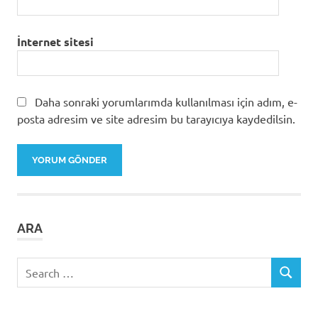
İnternet sitesi
Daha sonraki yorumlarımda kullanılması için adım, e-
posta adresim ve site adresim bu tarayıcıya kaydedilsin.
ARA
Search
SEARCH
for: