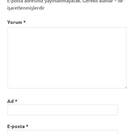
E-posta adresiniz yayınlanmayacak.
Gerekli alanlar
*
ile
işaretlenmişlerdir
Yorum
*
Ad
*
E-posta
*