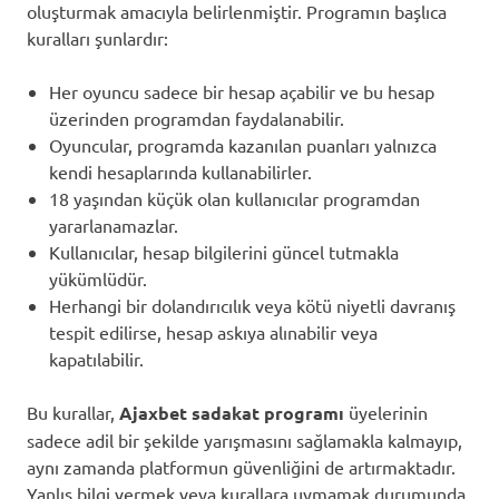
oluşturmak amacıyla belirlenmiştir. Programın başlıca
kuralları şunlardır:
Her oyuncu sadece bir hesap açabilir ve bu hesap
üzerinden programdan faydalanabilir.
Oyuncular, programda kazanılan puanları yalnızca
kendi hesaplarında kullanabilirler.
18 yaşından küçük olan kullanıcılar programdan
yararlanamazlar.
Kullanıcılar, hesap bilgilerini güncel tutmakla
yükümlüdür.
Herhangi bir dolandırıcılık veya kötü niyetli davranış
tespit edilirse, hesap askıya alınabilir veya
kapatılabilir.
Bu kurallar,
Ajaxbet sadakat programı
üyelerinin
sadece adil bir şekilde yarışmasını sağlamakla kalmayıp,
aynı zamanda platformun güvenliğini de artırmaktadır.
Yanlış bilgi vermek veya kurallara uymamak durumunda