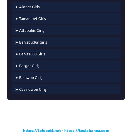
➤ Alobet Giriş
➤ Tamambet Giriş
➤ Alfabahis Giriş
➤ Bahisbudur Giriş
➤ Bahis1000 Giriş
➤ Betgar Giriş
➤ Beinwon Giriş
➤ Casinowon Giriş
https://telebett.net
-
https://teslabahisi.com