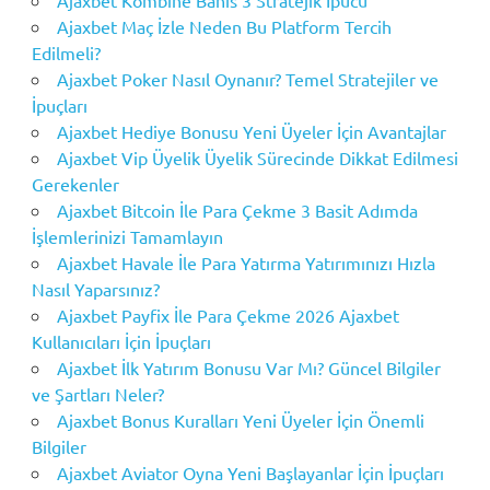
Ajaxbet Kombine Bahis 3 Stratejik İpucu
Ajaxbet Maç İzle Neden Bu Platform Tercih
Edilmeli?
Ajaxbet Poker Nasıl Oynanır? Temel Stratejiler ve
İpuçları
Ajaxbet Hediye Bonusu Yeni Üyeler İçin Avantajlar
Ajaxbet Vip Üyelik Üyelik Sürecinde Dikkat Edilmesi
Gerekenler
Ajaxbet Bitcoin İle Para Çekme 3 Basit Adımda
İşlemlerinizi Tamamlayın
Ajaxbet Havale İle Para Yatırma Yatırımınızı Hızla
Nasıl Yaparsınız?
Ajaxbet Payfix İle Para Çekme 2026 Ajaxbet
Kullanıcıları İçin İpuçları
Ajaxbet İlk Yatırım Bonusu Var Mı? Güncel Bilgiler
ve Şartları Neler?
Ajaxbet Bonus Kuralları Yeni Üyeler İçin Önemli
Bilgiler
Ajaxbet Aviator Oyna Yeni Başlayanlar İçin İpuçları