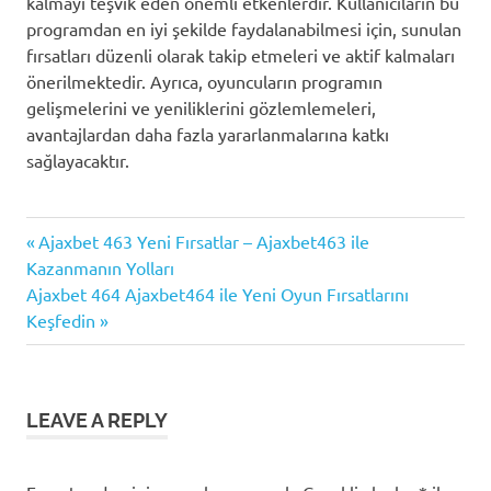
kalmayı teşvik eden önemli etkenlerdir. Kullanıcıların bu
programdan en iyi şekilde faydalanabilmesi için, sunulan
fırsatları düzenli olarak takip etmeleri ve aktif kalmaları
önerilmektedir. Ayrıca, oyuncuların programın
gelişmelerini ve yeniliklerini gözlemlemeleri,
avantajlardan daha fazla yararlanmalarına katkı
sağlayacaktır.
Ajaxbet
Previous
Yazı
Ajaxbet 463 Yeni Fırsatlar – Ajaxbet463 ile
Bonusları
Post:
Kazanmanın Yolları
gezinmesi
çevrimiçi
Next
Ajaxbet 464 Ajaxbet464 ile Yeni Oyun Fırsatlarını
bahis
Post:
Keşfedin
programı
oyuncu
ödülleri
LEAVE A REPLY