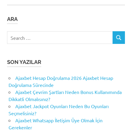
ARA
Search
SEARCH
for:
SON YAZILAR
Ajaxbet Hesap Doğrulama 2026 Ajaxbet Hesap
Doğrulama Sürecinde
Ajaxbet Çevrim Şartları Neden Bonus Kullanımında
Dikkatli Olmalısınız?
Ajaxbet Jackpot Oyunları Neden Bu Oyunları
Seçmelisiniz?
Ajaxbet Whatsapp İletişim Üye Olmak İçin
Gerekenler