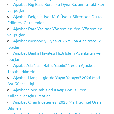
Ajaxbet Big Bass Bonanza Oyna Kazanma Taktikleri
ve İpuçları
Ajaxbet Belge İstiyor Mu? Üyelik Sürecinde Dikkat
Edilmesi Gerekenler
Ajaxbet Para Yatırma Yöntemleri Yeni Yöntemler
ve İpuçları
Ajaxbet Monopoly Oyna 2026 Yılına Ait Stratejik
İpuçları
Ajaxbet Banka Havalesi Hızlı İşlem Avantajları ve
İpuçları
Ajaxbet’da Nasıl Bahis Yapılır? Neden Ajaxbet
Tercih Edilmeli?
Ajaxbet Hangi Liglerde Yayın Yapıyor? 2026 Mart
Ayı Güncel Ligi
Ajaxbet Spor Bahisleri Kayıp Bonusu Yeni
Kullanıcılar İçin Fırsatlar
Ajaxbet Oran İncelemesi 2026 Mart Güncel Oran
Bilgileri