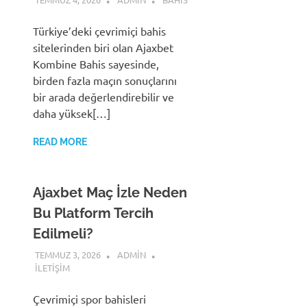
Türkiye’deki çevrimiçi bahis
sitelerinden biri olan Ajaxbet
Kombine Bahis sayesinde,
birden fazla maçın sonuçlarını
bir arada değerlendirebilir ve
daha yüksek[…]
READ MORE
Ajaxbet Maç İzle Neden
Bu Platform Tercih
Edilmeli?
TEMMUZ 3, 2026
ADMIN
İLETIŞIM
Çevrimiçi spor bahisleri