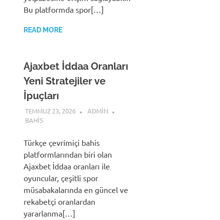
Bu platformda spor[…]
READ MORE
Ajaxbet İddaa Oranları
Yeni Stratejiler ve
İpuçları
TEMMUZ 23, 2026
ADMIN
BAHIS
Türkçe çevrimiçi bahis
platformlarından biri olan
Ajaxbet İddaa oranları ile
oyuncular, çeşitli spor
müsabakalarında en güncel ve
rekabetçi oranlardan
yararlanma[…]