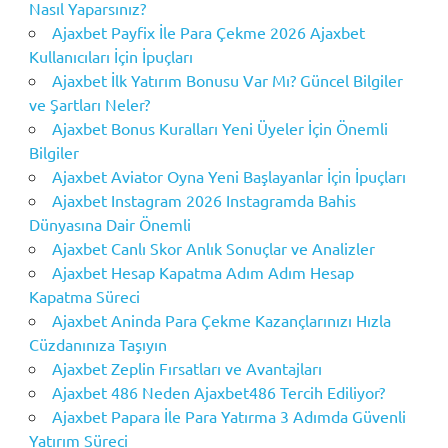
Nasıl Yaparsınız?
Ajaxbet Payfix İle Para Çekme 2026 Ajaxbet
Kullanıcıları İçin İpuçları
Ajaxbet İlk Yatırım Bonusu Var Mı? Güncel Bilgiler
ve Şartları Neler?
Ajaxbet Bonus Kuralları Yeni Üyeler İçin Önemli
Bilgiler
Ajaxbet Aviator Oyna Yeni Başlayanlar İçin İpuçları
Ajaxbet Instagram 2026 Instagramda Bahis
Dünyasına Dair Önemli
Ajaxbet Canlı Skor Anlık Sonuçlar ve Analizler
Ajaxbet Hesap Kapatma Adım Adım Hesap
Kapatma Süreci
Ajaxbet Aninda Para Çekme Kazançlarınızı Hızla
Cüzdanınıza Taşıyın
Ajaxbet Zeplin Fırsatları ve Avantajları
Ajaxbet 486 Neden Ajaxbet486 Tercih Ediliyor?
Ajaxbet Papara İle Para Yatırma 3 Adımda Güvenli
Yatırım Süreci