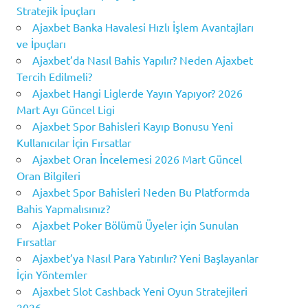
Stratejik İpuçları
Ajaxbet Banka Havalesi Hızlı İşlem Avantajları
ve İpuçları
Ajaxbet’da Nasıl Bahis Yapılır? Neden Ajaxbet
Tercih Edilmeli?
Ajaxbet Hangi Liglerde Yayın Yapıyor? 2026
Mart Ayı Güncel Ligi
Ajaxbet Spor Bahisleri Kayıp Bonusu Yeni
Kullanıcılar İçin Fırsatlar
Ajaxbet Oran İncelemesi 2026 Mart Güncel
Oran Bilgileri
Ajaxbet Spor Bahisleri Neden Bu Platformda
Bahis Yapmalısınız?
Ajaxbet Poker Bölümü Üyeler için Sunulan
Fırsatlar
Ajaxbet’ya Nasıl Para Yatırılır? Yeni Başlayanlar
İçin Yöntemler
Ajaxbet Slot Cashback Yeni Oyun Stratejileri
2026