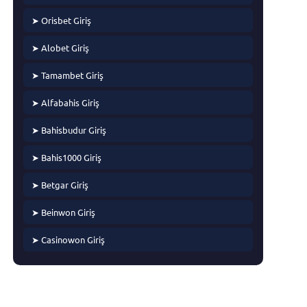
➤ Orisbet Giriş
➤ Alobet Giriş
➤ Tamambet Giriş
➤ Alfabahis Giriş
➤ Bahisbudur Giriş
➤ Bahis1000 Giriş
➤ Betgar Giriş
➤ Beinwon Giriş
➤ Casinowon Giriş