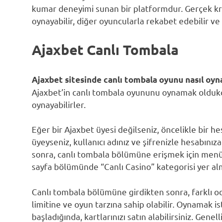
kumar deneyimi sunan bir platformdur. Gerçek k
oynayabilir, diğer oyuncularla rekabet edebilir ve
Ajaxbet Canlı Tombala
Ajaxbet sitesinde canlı tombala oyunu nasıl oyn
Ajaxbet’in canlı tombala oyununu oynamak oldukça 
oynayabilirler.
Eğer bir Ajaxbet üyesi değilseniz, öncelikle bir 
üyeyseniz, kullanıcı adınız ve şifrenizle hesabınıza
sonra, canlı tombala bölümüne erişmek için menüd
sayfa bölümünde “Canlı Casino” kategorisi yer al
Canlı tombala bölümüne girdikten sonra, farklı odal
limitine ve oyun tarzına sahip olabilir. Oynamak is
başladığında, kartlarınızı satın alabilirsiniz. Genel