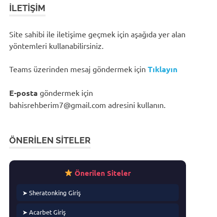
İLETIŞIM
Site sahibi ile iletişime geçmek için aşağıda yer alan
yöntemleri kullanabilirsiniz.
Teams üzerinden mesaj göndermek için
Tıklayın
E-posta
göndermek için
bahisrehberim7@gmail.com
adresini kullanın.
ÖNERILEN SITELER
Önerilen Siteler
➤ Sheratonking Giriş
➤ Acarbet Giriş