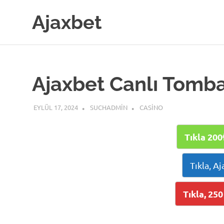
Skip
Ajaxbet
to
content
Ajaxbet Canlı Tomb
EYLÜL 17, 2024
SUCHADMIN
CASINO
Tıkla 20
Tıkla, Aj
Tıkla, 25