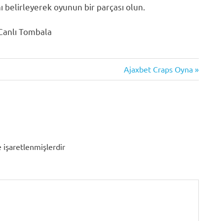
nı belirleyerek oyunun bir parçası olun.
Next
Ajaxbet Craps Oyna
Post:
e işaretlenmişlerdir