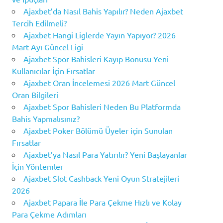
Ajaxbet’da Nasıl Bahis Yapılır? Neden Ajaxbet
Tercih Edilmeli?
Ajaxbet Hangi Liglerde Yayın Yapıyor? 2026
Mart Ayı Güncel Ligi
Ajaxbet Spor Bahisleri Kayıp Bonusu Yeni
Kullanıcılar İçin Fırsatlar
Ajaxbet Oran İncelemesi 2026 Mart Güncel
Oran Bilgileri
Ajaxbet Spor Bahisleri Neden Bu Platformda
Bahis Yapmalısınız?
Ajaxbet Poker Bölümü Üyeler için Sunulan
Fırsatlar
Ajaxbet’ya Nasıl Para Yatırılır? Yeni Başlayanlar
İçin Yöntemler
Ajaxbet Slot Cashback Yeni Oyun Stratejileri
2026
Ajaxbet Papara İle Para Çekme Hızlı ve Kolay
Para Çekme Adımları