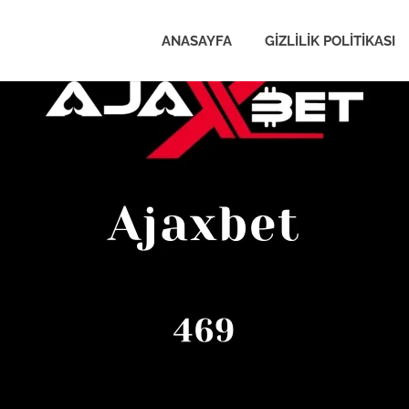
ANASAYFA
GIZLILIK POLITIKASI