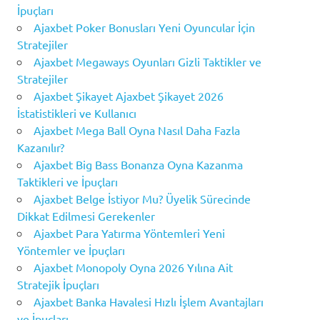
İpuçları
Ajaxbet Poker Bonusları Yeni Oyuncular İçin
Stratejiler
Ajaxbet Megaways Oyunları Gizli Taktikler ve
Stratejiler
Ajaxbet Şikayet Ajaxbet Şikayet 2026
İstatistikleri ve Kullanıcı
Ajaxbet Mega Ball Oyna Nasıl Daha Fazla
Kazanılır?
Ajaxbet Big Bass Bonanza Oyna Kazanma
Taktikleri ve İpuçları
Ajaxbet Belge İstiyor Mu? Üyelik Sürecinde
Dikkat Edilmesi Gerekenler
Ajaxbet Para Yatırma Yöntemleri Yeni
Yöntemler ve İpuçları
Ajaxbet Monopoly Oyna 2026 Yılına Ait
Stratejik İpuçları
Ajaxbet Banka Havalesi Hızlı İşlem Avantajları
ve İpuçları