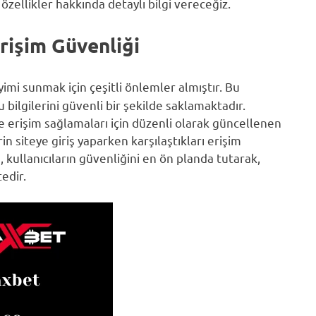
zellikler hakkında detaylı bilgi vereceğiz.
rişim Güvenliği
yimi sunmak için çeşitli önlemler almıştır. Bu
 bilgilerini güvenli bir şekilde saklamaktadır.
e erişim sağlamaları için düzenli olarak güncellenen
rin siteye giriş yaparken karşılaştıkları erişim
 kullanıcıların güvenliğini en ön planda tutarak,
edir.