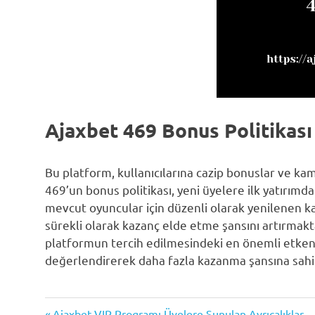
Ajaxbet 469 Bonus Politikası
Bu platform, kullanıcılarına cazip bonuslar ve ka
469’un bonus politikası, yeni üyelere ilk yatırımd
mevcut oyuncular için düzenli olarak yenilenen k
sürekli olarak kazanç elde etme şansını artırmaktad
platformun tercih edilmesindeki en önemli etkenler
değerlendirerek daha fazla kazanma şansına sahip 
Ajaxbet
Previous
Ajaxbet VIP Programı Üyelere Sunulan Ayrıcalıklar