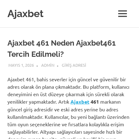
Skip
to
Ajaxbet
MENU
content
Ajaxbet 461 Neden Ajaxbet461
Tercih Edilmeli?
MAYIS 1, 2026
ADMIN
GIRIŞ ADRESI
Ajaxbet 461, bahis severler için güncel ve güvenilir bir
adres olarak ön plana çıkmaktadır. Bu platform, kullanıcı
deneyimini en üst düzeye çıkarmak için sürekli olarak
yenilikler yapmaktadır. Artık
Ajaxbet
461
markanın
güncel giriş adresidir ve eski adres yerine bu adres
kullanılmaktadır. Kullanıcılar, bu yeni bağlantı üzerinden
tüm oyun seçeneklerine ve fırsatlara kolaylıkla erişim
sağlayabilirler. Altyapı sağlayıcıları sayesinde hızlı bir
deneyim sunan bu site, güvenli ve keyifli bir oyun