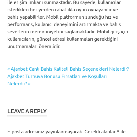
ile erişim imkanı sunmaktadır. Bu sayede, kullanıcılar
istedikleri her yerden rahatlıkla oyun oynayabilir ve
bahis yapabilirler. Mobil platformun sunduğu hız ve
performans, kullanıcı deneyimini artırmakta ve bahis
severlerin memnuniyetini sağlamaktadır. Mobil giriş için
kullanıcıların, güncel adresi kullanmaları gerektiğini
unutmamaları önemlidir.
Ajaxbet
Previous
Yazı
Ajaxbet Canlı Bahis Kaliteli Bahis Seçenekleri Nelerdir?
461
Next
Post:
Ajaxbet Turnuva Bonusu Fırsatları ve Koşulları
gezinmesi
Ajaxbet
Post:
Nelerdir?
462
Ajaxbet
463
LEAVE A REPLY
Ajaxbet
464
Ajaxbet
E-posta adresiniz yayınlanmayacak.
Gerekli alanlar
*
ile
465