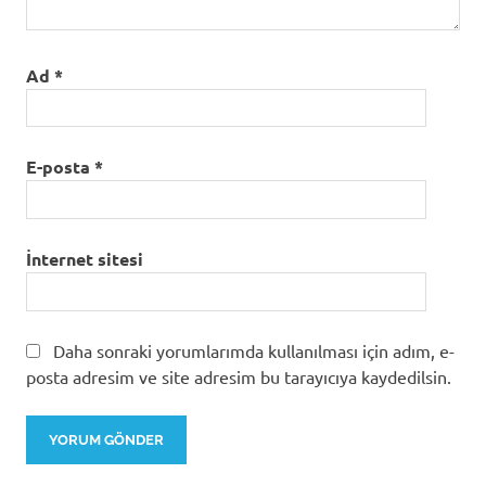
Ad
*
E-posta
*
İnternet sitesi
Daha sonraki yorumlarımda kullanılması için adım, e-
posta adresim ve site adresim bu tarayıcıya kaydedilsin.