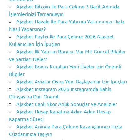
Ajaxbet Bitcoin İle Para Çekme 3 Basit Adımda
İşlemlerinizi Tamamlayın
Ajaxbet Havale İle Para Yatırma Yatırımınızı Hızla
Nasıl Yaparsınız?
Ajaxbet Payfix İle Para Çekme 2026 Ajaxbet
Kullanıcıları İçin İpuçları
Ajaxbet İlk Yatırım Bonusu Var Mı? Güncel Bilgiler
ve Şartları Neler?
Ajaxbet Bonus Kuralları Yeni Üyeler İçin Önemli
Bilgiler
Ajaxbet Aviator Oyna Yeni Başlayanlar İçin İpuçları
Ajaxbet Instagram 2026 Instagramda Bahis
Dünyasına Dair Önemli
Ajaxbet Canlı Skor Anlık Sonuçlar ve Analizler
Ajaxbet Hesap Kapatma Adım Adım Hesap
Kapatma Süreci
Ajaxbet Aninda Para Çekme Kazançlarınızı Hızla
Cüzdanınıza Taşıyın