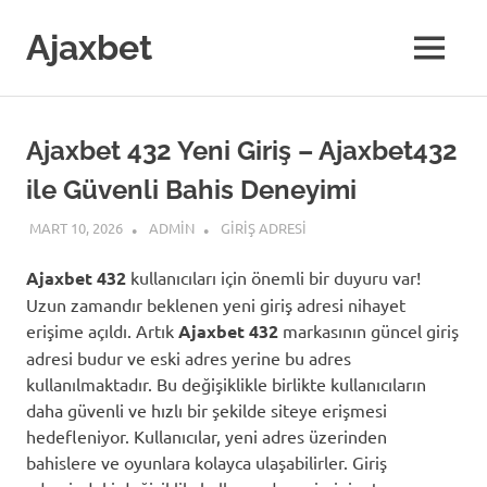
Skip
to
Ajaxbet
MENU
content
Ajaxbet 432 Yeni Giriş – Ajaxbet432
ile Güvenli Bahis Deneyimi
MART 10, 2026
ADMIN
GIRIŞ ADRESI
Ajaxbet 432
kullanıcıları için önemli bir duyuru var!
Uzun zamandır beklenen yeni giriş adresi nihayet
erişime açıldı. Artık
Ajaxbet 432
markasının güncel giriş
adresi budur ve eski adres yerine bu adres
kullanılmaktadır. Bu değişiklikle birlikte kullanıcıların
daha güvenli ve hızlı bir şekilde siteye erişmesi
hedefleniyor. Kullanıcılar, yeni adres üzerinden
bahislere ve oyunlara kolayca ulaşabilirler. Giriş