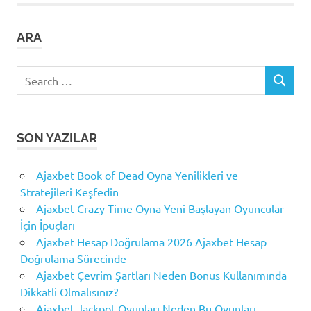
ARA
Search
SEARCH
for:
SON YAZILAR
Ajaxbet Book of Dead Oyna Yenilikleri ve
Stratejileri Keşfedin
Ajaxbet Crazy Time Oyna Yeni Başlayan Oyuncular
İçin İpuçları
Ajaxbet Hesap Doğrulama 2026 Ajaxbet Hesap
Doğrulama Sürecinde
Ajaxbet Çevrim Şartları Neden Bonus Kullanımında
Dikkatli Olmalısınız?
Ajaxbet Jackpot Oyunları Neden Bu Oyunları