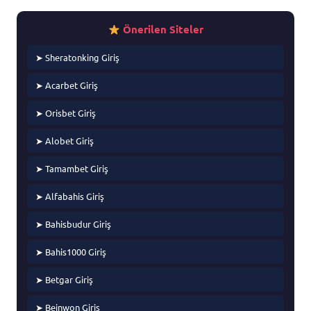
Önerilen Siteler
➤ Sheratonking Giriş
➤ Acarbet Giriş
➤ Orisbet Giriş
➤ Alobet Giriş
➤ Tamambet Giriş
➤ Alfabahis Giriş
➤ Bahisbudur Giriş
➤ Bahis1000 Giriş
➤ Betgar Giriş
➤ Beinwon Giriş