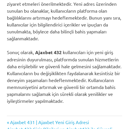
ziyaret etmeleri önerilmektedir. Yeni adres üzerinden
sunulan bu olanaklar, kullanıcıların platforma olan
bağlılıklarını artırmayı hedeflemektedir. Bunun yanı sıra,
kullanıcılar için bilgilendirici içerikler ve ipuçları da
sunulmakta, böylece daha bilinçli bahis yapmaları
sağlanmaktadır.
Sonuç olarak,
Ajaxbet 432
kullanıcıları için yeni giriş
adresinin duyurulması, platformda sunulan hizmetlerin
daha erişilebilir ve güvenli hale gelmesini sağlamaktadır.
Kullanıcıların bu değişiklikten faydalanarak kesintisiz bir
deneyim yaşamaları hedeflenmektedir. Kullanıcıların
memnuniyetini artırmak ve güvenli bir ortamda bahis
yapmalarını sağlamak için sürekli olarak yenilikler ve
iyileştirmeler yapılmaktadır.
Ajaxbet
Previous
Yazı
Ajaxbet 431 | Ajaxbet Yeni Giriş Adresi
432
Next
Post: