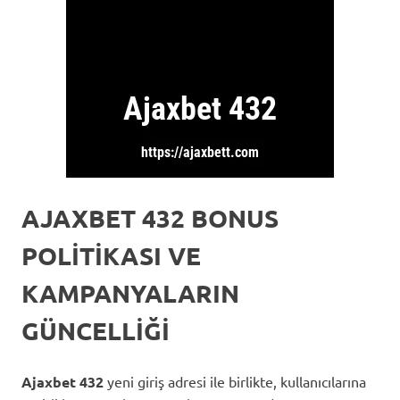
AJAXBET 432 BONUS
POLİTİKASI VE
KAMPANYALARIN
GÜNCELLİĞİ
Ajaxbet 432
yeni giriş adresi ile birlikte, kullanıcılarına