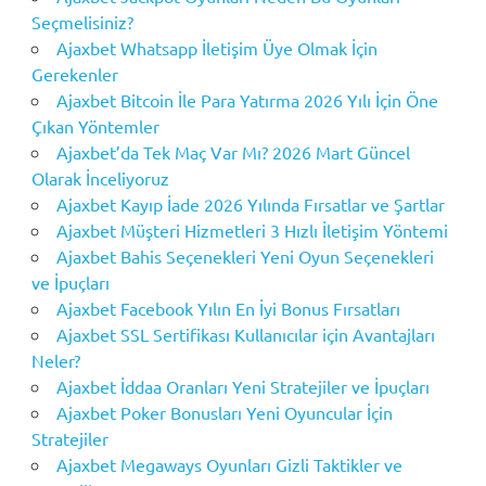
Seçmelisiniz?
Ajaxbet Whatsapp İletişim Üye Olmak İçin
Gerekenler
Ajaxbet Bitcoin İle Para Yatırma 2026 Yılı İçin Öne
Çıkan Yöntemler
Ajaxbet’da Tek Maç Var Mı? 2026 Mart Güncel
Olarak İnceliyoruz
Ajaxbet Kayıp İade 2026 Yılında Fırsatlar ve Şartlar
Ajaxbet Müşteri Hizmetleri 3 Hızlı İletişim Yöntemi
Ajaxbet Bahis Seçenekleri Yeni Oyun Seçenekleri
ve İpuçları
Ajaxbet Facebook Yılın En İyi Bonus Fırsatları
Ajaxbet SSL Sertifikası Kullanıcılar için Avantajları
Neler?
Ajaxbet İddaa Oranları Yeni Stratejiler ve İpuçları
Ajaxbet Poker Bonusları Yeni Oyuncular İçin
Stratejiler
Ajaxbet Megaways Oyunları Gizli Taktikler ve