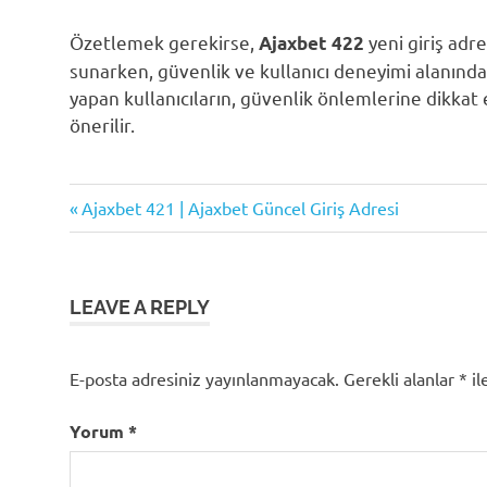
Özetlemek gerekirse,
yeni giriş adre
Ajaxbet 422
sunarken, güvenlik ve kullanıcı deneyimi alanında
yapan kullanıcıların, güvenlik önlemlerine dikkat e
önerilir.
Previous
Yazı
Ajaxbet 421 | Ajaxbet Güncel Giriş Adresi
Post:
gezinmesi
LEAVE A REPLY
E-posta adresiniz yayınlanmayacak.
Gerekli alanlar
*
il
Yorum
*