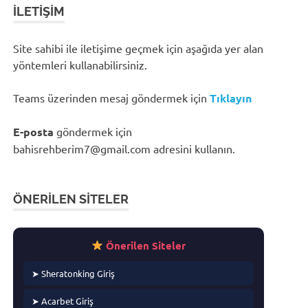
İLETIŞIM
Site sahibi ile iletişime geçmek için aşağıda yer alan
yöntemleri kullanabilirsiniz.
Teams üzerinden mesaj göndermek için
Tıklayın
E-posta
göndermek için
bahisrehberim7@gmail.com
adresini kullanın.
ÖNERILEN SITELER
Önerilen Siteler
➤ Sheratonking Giriş
➤ Acarbet Giriş