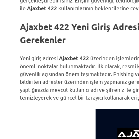
gerçekleştirebilirsiniz. Erişim güvenliği, teknoloj
ile
kullanıcılarının beklentilerine ce
Ajaxbet 422
Ajaxbet 422 Yeni Giriş Adres
Gerekenler
Yeni giriş adresi
üzerinden işlemlerin
Ajaxbet 422
önemli noktalar bulunmaktadır. İlk olarak, resmi
güvenlik açısından önem taşımaktadır. Phishing vey
bildirilen adresler üzerinden işlem yapmanız ger
yaptığınızda mevcut kullanıcı adı ve şifreniz ile gi
temizleyerek ve güncel bir tarayıcı kullanarak eriş