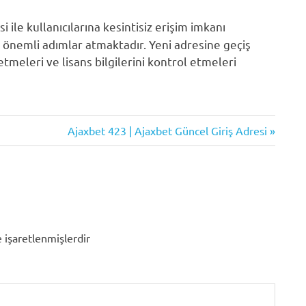
si ile kullanıcılarına kesintisiz erişim imkanı
 önemli adımlar atmaktadır. Yeni adresine geçiş
tmeleri ve lisans bilgilerini kontrol etmeleri
Next
Ajaxbet 423 | Ajaxbet Güncel Giriş Adresi
Post:
e işaretlenmişlerdir