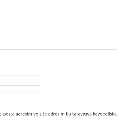
e-posta adresim ve site adresim bu tarayıcıya kaydedilsin.