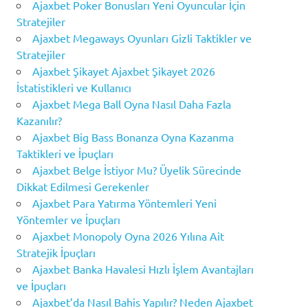
Ajaxbet Poker Bonusları Yeni Oyuncular İçin
Stratejiler
Ajaxbet Megaways Oyunları Gizli Taktikler ve
Stratejiler
Ajaxbet Şikayet Ajaxbet Şikayet 2026
İstatistikleri ve Kullanıcı
Ajaxbet Mega Ball Oyna Nasıl Daha Fazla
Kazanılır?
Ajaxbet Big Bass Bonanza Oyna Kazanma
Taktikleri ve İpuçları
Ajaxbet Belge İstiyor Mu? Üyelik Sürecinde
Dikkat Edilmesi Gerekenler
Ajaxbet Para Yatırma Yöntemleri Yeni
Yöntemler ve İpuçları
Ajaxbet Monopoly Oyna 2026 Yılına Ait
Stratejik İpuçları
Ajaxbet Banka Havalesi Hızlı İşlem Avantajları
ve İpuçları
Ajaxbet’da Nasıl Bahis Yapılır? Neden Ajaxbet