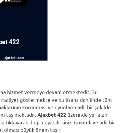
cılarına hizmet vermeye devam etmektedir. Bu
 faaliyet göstermekte ve bu lisans dahilinde tüm
 haklarının korunması ve oyunların adil bir şekilde
nem taşımaktadır.
üzerinde yer alan
Ajaxbet 422
una tıklayarak doğrulayabilirsiniz. Güvenli ve adil bir
el olması büyük önem taşır.