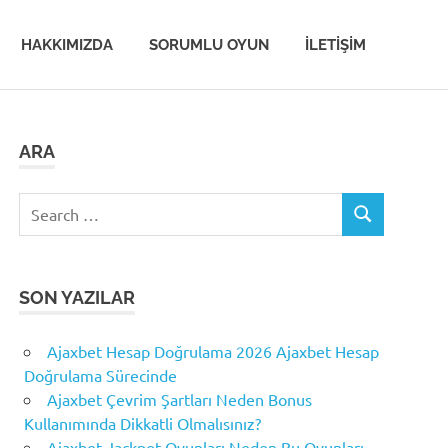
HAKKIMIZDA
SORUMLU OYUN
İLETIŞIM
ARA
Search
SEARCH
for:
SON YAZILAR
Ajaxbet Hesap Doğrulama 2026 Ajaxbet Hesap
Doğrulama Sürecinde
Ajaxbet Çevrim Şartları Neden Bonus
Kullanımında Dikkatli Olmalısınız?
Ajaxbet Jackpot Oyunları Neden Bu Oyunları