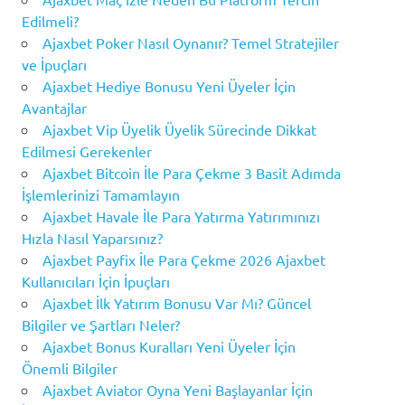
Edilmeli?
Ajaxbet Poker Nasıl Oynanır? Temel Stratejiler
ve İpuçları
Ajaxbet Hediye Bonusu Yeni Üyeler İçin
Avantajlar
Ajaxbet Vip Üyelik Üyelik Sürecinde Dikkat
Edilmesi Gerekenler
Ajaxbet Bitcoin İle Para Çekme 3 Basit Adımda
İşlemlerinizi Tamamlayın
Ajaxbet Havale İle Para Yatırma Yatırımınızı
Hızla Nasıl Yaparsınız?
Ajaxbet Payfix İle Para Çekme 2026 Ajaxbet
Kullanıcıları İçin İpuçları
Ajaxbet İlk Yatırım Bonusu Var Mı? Güncel
Bilgiler ve Şartları Neler?
Ajaxbet Bonus Kuralları Yeni Üyeler İçin
Önemli Bilgiler
Ajaxbet Aviator Oyna Yeni Başlayanlar İçin