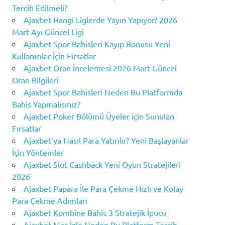
Tercih Edilmeli?
Ajaxbet Hangi Liglerde Yayın Yapıyor? 2026
Mart Ayı Güncel Ligi
Ajaxbet Spor Bahisleri Kayıp Bonusu Yeni
Kullanıcılar İçin Fırsatlar
Ajaxbet Oran İncelemesi 2026 Mart Güncel
Oran Bilgileri
Ajaxbet Spor Bahisleri Neden Bu Platformda
Bahis Yapmalısınız?
Ajaxbet Poker Bölümü Üyeler için Sunulan
Fırsatlar
Ajaxbet’ya Nasıl Para Yatırılır? Yeni Başlayanlar
İçin Yöntemler
Ajaxbet Slot Cashback Yeni Oyun Stratejileri
2026
Ajaxbet Papara İle Para Çekme Hızlı ve Kolay
Para Çekme Adımları
Ajaxbet Kombine Bahis 3 Stratejik İpucu
Ajaxbet Maç İzle Neden Bu Platform Tercih