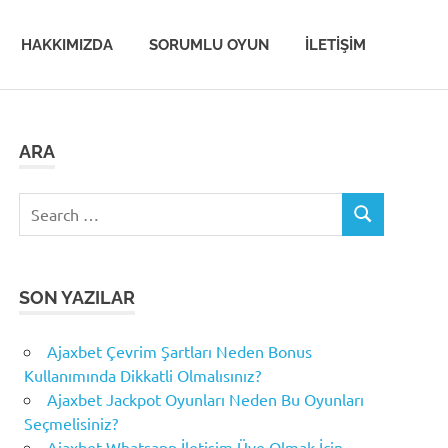
HAKKIMIZDA
SORUMLU OYUN
İLETIŞIM
ARA
Search
SEARCH
for:
SON YAZILAR
Ajaxbet Çevrim Şartları Neden Bonus
Kullanımında Dikkatli Olmalısınız?
Ajaxbet Jackpot Oyunları Neden Bu Oyunları
Seçmelisiniz?
Ajaxbet Whatsapp İletişim Üye Olmak İçin