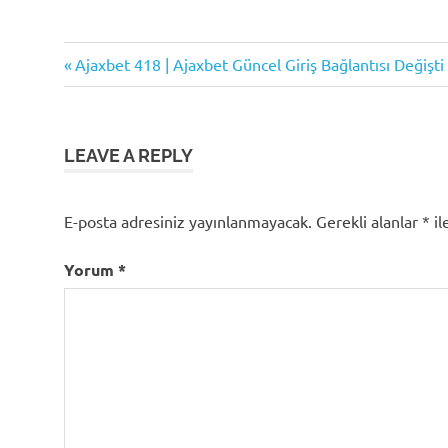
Previous
Yazı
Ajaxbet 418 | Ajaxbet Güncel Giriş Bağlantısı Değişti
Post:
gezinmesi
LEAVE A REPLY
E-posta adresiniz yayınlanmayacak.
Gerekli alanlar
*
il
Yorum
*