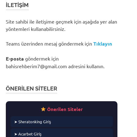
İLETIŞIM
Site sahibi ile iletişime geçmek için aşağıda yer alan
yöntemleri kullanabilirsiniz.
Teams üzerinden mesaj göndermek için
Tıklayın
E-posta
göndermek için
bahisrehberim7@gmail.com
adresini kullanın.
ÖNERILEN SITELER
Önerilen Siteler
➤ Sheratonking Giriş
➤ Acarbet Giriş