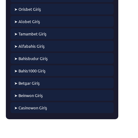
➤ Orisbet Giriş
➤ Alobet Giriş
➤ Tamambet Giriş
➤ Alfabahis Giriş
➤ Bahisbudur Giriş
➤ Bahis1000 Giriş
➤ Betgar Giriş
➤ Beinwon Giriş
➤ Casinowon Giriş