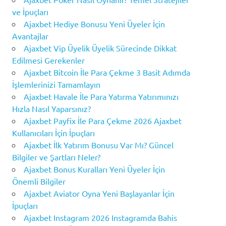
ve İpuçları
Ajaxbet Hediye Bonusu Yeni Üyeler İçin
Avantajlar
Ajaxbet Vip Üyelik Üyelik Sürecinde Dikkat
Edilmesi Gerekenler
Ajaxbet Bitcoin İle Para Çekme 3 Basit Adımda
İşlemlerinizi Tamamlayın
Ajaxbet Havale İle Para Yatırma Yatırımınızı
Hızla Nasıl Yaparsınız?
Ajaxbet Payfix İle Para Çekme 2026 Ajaxbet
Kullanıcıları İçin İpuçları
Ajaxbet İlk Yatırım Bonusu Var Mı? Güncel
Bilgiler ve Şartları Neler?
Ajaxbet Bonus Kuralları Yeni Üyeler İçin
Önemli Bilgiler
Ajaxbet Aviator Oyna Yeni Başlayanlar İçin
İpuçları
Ajaxbet Instagram 2026 Instagramda Bahis