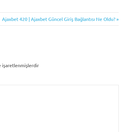
Next
Ajaxbet 420 | Ajaxbet Güncel Giriş Bağlantısı Ne Oldu?
Post:
e işaretlenmişlerdir