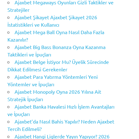
Ajaxbet Megaways Oyunları Gizli Taktikler ve
Stratejiler
Ajaxbet Şikayet Ajaxbet Şikayet 2026
İstatistikleri ve Kullanıcı
Ajaxbet Mega Ball Oyna Nasıl Daha Fazla
Kazanılır?
Ajaxbet Big Bass Bonanza Oyna Kazanma
Taktikleri ve İpuçları
Ajaxbet Belge İstiyor Mu? Üyelik Sürecinde
Dikkat Edilmesi Gerekenler
Ajaxbet Para Yatırma Yöntemleri Yeni
Yöntemler ve İpuçları
Ajaxbet Monopoly Oyna 2026 Yılına Ait
Stratejik İpuçları
Ajaxbet Banka Havalesi Hızlı İşlem Avantajları
ve İpuçları
Ajaxbet’da Nasıl Bahis Yapılır? Neden Ajaxbet
Tercih Edilmeli?
Ajaxbet Hangi Liglerde Yayın Yapıyor? 2026