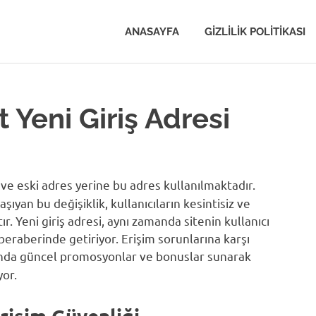
ANASAYFA
GIZLILIK POLITIKASI
 Yeni Giriş Adresi
 ve eski adres yerine bu adres kullanılmaktadır.
ıyan bu değişiklik, kullanıcıların kesintisiz ve
ır. Yeni giriş adresi, aynı zamanda sitenin kullanıcı
eraberinde getiriyor. Erişim sorunlarına karşı
anda güncel promosyonlar ve bonuslar sunarak
yor.
rişim Güvenliği