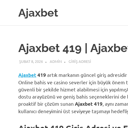
Skip
Ajaxbet
to
content
Ajaxbet 419 | Ajaxbet
ŞUBAT 8, 2026
ADMIN
GIRIŞ ADRESI
artık markanın güncel giriş adresidir
Ajaxbet
419
Online bahis ve casino severler için büyük önem taş
güvenli bir şekilde hizmet alabilmesi için yapılmışt
dostu arayüzünü ve geniş bahis seçeneklerini de b
proaktif bir çözüm sunan
, aynı zam
Ajaxbet 419
kullanıcı deneyimini üst seviyeye taşımayı hedefli
Ajaxbet 419 Giriş Adresi ve E