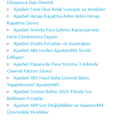
Dünyasına Dair Önemli
Ajaxbet Canlı Skor Anlık Sonuçlar ve Analizler
Ajaxbet Hesap Kapatma Adım Adım Hesap
Kapatma Süreci
Ajaxbet Aninda Para Çekme Kazançlarınızı
Hızla Cüzdanınıza Taşıyın
Ajaxbet Zeplin Fırsatları ve Avantajları
Ajaxbet 486 Neden Ajaxbet486 Tercih
Ediliyor?
Ajaxbet Papara İle Para Yatırma 3 Adımda
Güvenli Yatırım Süreci
Ajaxbet 485 Nasıl Daha Güvenli Bahis
Yapabilirsiniz? Ajaxbet485
Ajaxbet Sistem Bahisi 2026 Yılında Sizi
Bekleyen Fırsatlar
Ajaxbet 484 Son Değişiklikler ve Ajaxbet484
Üzerindeki Yenilikler