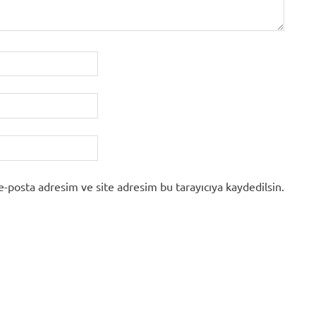
e-posta adresim ve site adresim bu tarayıcıya kaydedilsin.