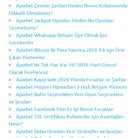
Ajaxbet Çevrim Şartları Neden Bonus Kullanımında
Dikkatli Olmalısınız?
Ajaxbet Jackpot Oyunları Neden Bu Oyunları
Seçmelisiniz?
Ajaxbet Whatsapp İletişim Üye Olmak İçin
Gerekenler
Ajaxbet Bitcoin İle Para Yatırma 2026 Yılı İçin Öne
Çıkan Yöntemler
Ajaxbet’da Tek Maç Var Mı? 2026 Mart Güncel
Olarak İnceliyoruz
Ajaxbet Kayıp İade 2026 Yılında Fırsatlar ve Şartlar
Ajaxbet Müşteri Hizmetleri 3 Hızlı İletişim Yöntemi
Ajaxbet Bahis Seçenekleri Yeni Oyun Seçenekleri
ve İpuçları
Ajaxbet Facebook Yılın En İyi Bonus Fırsatları
Ajaxbet SSL Sertifikası Kullanıcılar için Avantajları
Neler?
Ajaxbet İddaa Oranları Yeni Stratejiler ve İpuçları