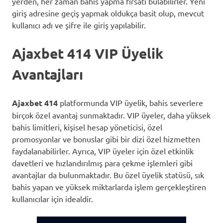
yerden, her zaman bahis yapma fırsatı bulabilirler. Yeni
giriş adresine geçiş yapmak oldukça basit olup, mevcut
kullanıcı adı ve şifre ile giriş yapılabilir.
Ajaxbet 414 VIP Üyelik
Avantajları
Ajaxbet 414
platformunda VIP üyelik, bahis severlere
birçok özel avantaj sunmaktadır. VIP üyeler, daha yüksek
bahis limitleri, kişisel hesap yöneticisi, özel
promosyonlar ve bonuslar gibi bir dizi özel hizmetten
faydalanabilirler. Ayrıca, VIP üyeler için özel etkinlik
davetleri ve hızlandırılmış para çekme işlemleri gibi
avantajlar da bulunmaktadır. Bu özel üyelik statüsü, sık
bahis yapan ve yüksek miktarlarda işlem gerçekleştiren
kullanıcılar için idealdir.