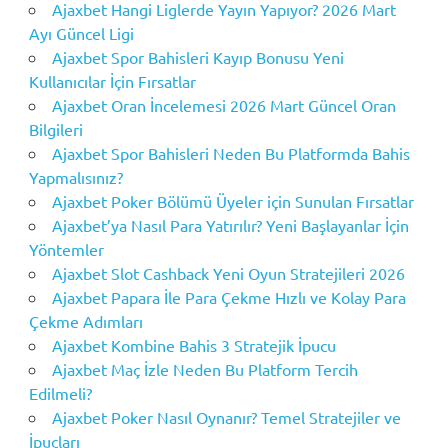
Ajaxbet Hangi Liglerde Yayın Yapıyor? 2026 Mart
Ayı Güncel Ligi
Ajaxbet Spor Bahisleri Kayıp Bonusu Yeni
Kullanıcılar İçin Fırsatlar
Ajaxbet Oran İncelemesi 2026 Mart Güncel Oran
Bilgileri
Ajaxbet Spor Bahisleri Neden Bu Platformda Bahis
Yapmalısınız?
Ajaxbet Poker Bölümü Üyeler için Sunulan Fırsatlar
Ajaxbet’ya Nasıl Para Yatırılır? Yeni Başlayanlar İçin
Yöntemler
Ajaxbet Slot Cashback Yeni Oyun Stratejileri 2026
Ajaxbet Papara İle Para Çekme Hızlı ve Kolay Para
Çekme Adımları
Ajaxbet Kombine Bahis 3 Stratejik İpucu
Ajaxbet Maç İzle Neden Bu Platform Tercih
Edilmeli?
Ajaxbet Poker Nasıl Oynanır? Temel Stratejiler ve
İpuçları