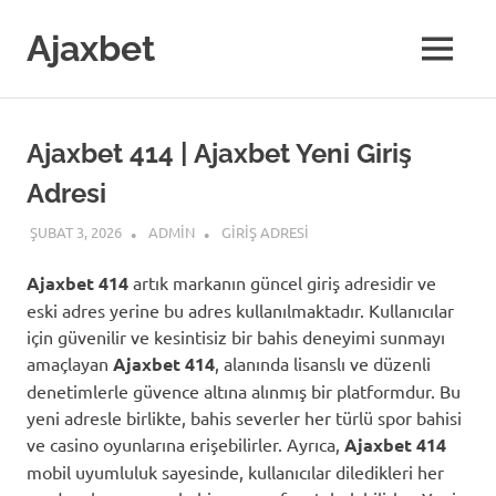
Skip
to
Ajaxbet
MENU
content
Ajaxbet 414 | Ajaxbet Yeni Giriş
Adresi
ŞUBAT 3, 2026
ADMIN
GIRIŞ ADRESI
Ajaxbet 414
artık markanın güncel giriş adresidir ve
eski adres yerine bu adres kullanılmaktadır. Kullanıcılar
için güvenilir ve kesintisiz bir bahis deneyimi sunmayı
amaçlayan
Ajaxbet 414
, alanında lisanslı ve düzenli
denetimlerle güvence altına alınmış bir platformdur. Bu
yeni adresle birlikte, bahis severler her türlü spor bahisi
ve casino oyunlarına erişebilirler. Ayrıca,
Ajaxbet 414
mobil uyumluluk sayesinde, kullanıcılar diledikleri her