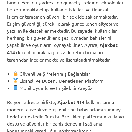
biridir. Yeni giriş adresi, en güncel şifreleme teknolojileri
ile korunmakta olup, kullanıcı bilgileri ve finansal
işlemler tamamen güvenli bir şekilde saklanmaktadır.
Erişim güvenliği, sürekli olarak güncellenen altyapı ve
yazılım ile desteklenmektedir. Bu sayede, kullanıcılar
herhangi bir güvenlik endişesi olmadan bahislerini
yapabilir ve oyunlarını oynayabilirler. Ayrıca,
Ajaxbet
414
düzenli olarak bağımsız denetim firmaları
tarafından incelenmekte ve lisanslandırılmaktadır.
Güvenli ve Şifrelenmiş Bağlantılar
Lisanslı ve Düzenli Denetlenen Platform
Mobil Uyumlu ve Erişilebilir Arayüz
Bu yeni adresle birlikte,
Ajaxbet 414
kullanıcılarına
modern, güvenli ve erişilebilir bir bahis ortamı sunmayı
hedeflemektedir. Tüm bu özellikler, platformun kullanıcı
dostu ve güvenilir bir bahis deneyimi sağlama
konusundaki kararlılığını göstermektedir.