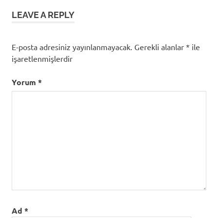
LEAVE A REPLY
E-posta adresiniz yayınlanmayacak.
Gerekli alanlar
*
ile
işaretlenmişlerdir
Yorum
*
Ad
*