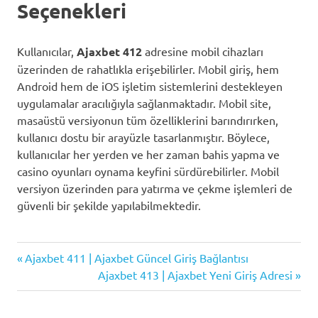
Seçenekleri
Kullanıcılar,
Ajaxbet 412
adresine mobil cihazları
üzerinden de rahatlıkla erişebilirler. Mobil giriş, hem
Android hem de iOS işletim sistemlerini destekleyen
uygulamalar aracılığıyla sağlanmaktadır. Mobil site,
masaüstü versiyonun tüm özelliklerini barındırırken,
kullanıcı dostu bir arayüzle tasarlanmıştır. Böylece,
kullanıcılar her yerden ve her zaman bahis yapma ve
casino oyunları oynama keyfini sürdürebilirler. Mobil
versiyon üzerinden para yatırma ve çekme işlemleri de
güvenli bir şekilde yapılabilmektedir.
Previous
Yazı
Ajaxbet 411 | Ajaxbet Güncel Giriş Bağlantısı
Post:
Next
Ajaxbet 413 | Ajaxbet Yeni Giriş Adresi
gezinmesi
Post: