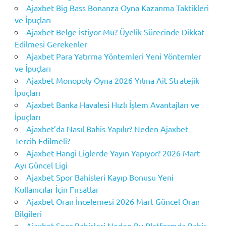
Ajaxbet Big Bass Bonanza Oyna Kazanma Taktikleri
ve İpuçları
Ajaxbet Belge İstiyor Mu? Üyelik Sürecinde Dikkat
Edilmesi Gerekenler
Ajaxbet Para Yatırma Yöntemleri Yeni Yöntemler
ve İpuçları
Ajaxbet Monopoly Oyna 2026 Yılına Ait Stratejik
İpuçları
Ajaxbet Banka Havalesi Hızlı İşlem Avantajları ve
İpuçları
Ajaxbet’da Nasıl Bahis Yapılır? Neden Ajaxbet
Tercih Edilmeli?
Ajaxbet Hangi Liglerde Yayın Yapıyor? 2026 Mart
Ayı Güncel Ligi
Ajaxbet Spor Bahisleri Kayıp Bonusu Yeni
Kullanıcılar İçin Fırsatlar
Ajaxbet Oran İncelemesi 2026 Mart Güncel Oran
Bilgileri
Ajaxbet Spor Bahisleri Neden Bu Platformda Bahis