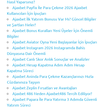
Nasıl Yaparsınız?
Ajaxbet Payfix İle Para Çekme 2026 Ajaxbet
Kullanıcıları İçin İpuçları
Ajaxbet İlk Yatırım Bonusu Var Mı? Güncel Bilgiler
ve Şartları Neler?
Ajaxbet Bonus Kuralları Yeni Üyeler İçin Önemli
Bilgiler
Ajaxbet Aviator Oyna Yeni Başlayanlar İçin İpuçları
Ajaxbet Instagram 2026 Instagramda Bahis
Dünyasına Dair Önemli
Ajaxbet Canlı Skor Anlık Sonuçlar ve Analizler
Ajaxbet Hesap Kapatma Adım Adım Hesap
Kapatma Süreci
Ajaxbet Aninda Para Çekme Kazançlarınızı Hızla
Cüzdanınıza Taşıyın
Ajaxbet Zeplin Fırsatları ve Avantajları
Ajaxbet 486 Neden Ajaxbet486 Tercih Ediliyor?
Ajaxbet Papara İle Para Yatırma 3 Adımda Güvenli
Yatırım Süreci