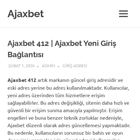
Skip
to
Ajaxbet
MENU
content
Ajaxbet 412 | Ajaxbet Yeni Giriş
Bağlantısı
ŞUBAT 1, 2026
ADMIN
GIRIŞ ADRESI
Ajaxbet 412
artık markanın güncel giriş adresidir ve
eski adres yerine bu adres kullanılmaktadır. Kullanıcılar,
yeni adres üzerinden tüm hizmetlere erişim
sağlayabilirler. Bu adres değişikliği, sitenin daha hızlı ve
güvenli bir erişim sunma amacıyla yapılmıştır. Erişim
engelleri ve buna benzer teknik zorluklar nedeniyle,
Ajaxbet düzenli olarak adres güncellemesi yapmaktadır.
Bu nedenle, kullanıcıların sorunsuz bir bahis ve oyun
deneyimi yaşamaları için güncel adresi kullanmaları