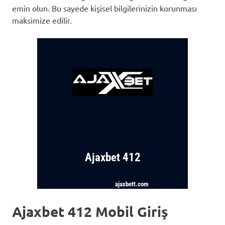
emin olun. Bu sayede kişisel bilgilerinizin korunması
maksimize edilir.
Ajaxbet 412 Mobil Giriş