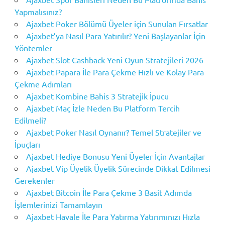
Yapmalısınız?
Ajaxbet Poker Bölümü Üyeler için Sunulan Fırsatlar
Ajaxbet’ya Nasıl Para Yatırılır? Yeni Başlayanlar İçin
Yöntemler
Ajaxbet Slot Cashback Yeni Oyun Stratejileri 2026
Ajaxbet Papara İle Para Çekme Hızlı ve Kolay Para
Çekme Adımları
Ajaxbet Kombine Bahis 3 Stratejik İpucu
Ajaxbet Maç İzle Neden Bu Platform Tercih
Edilmeli?
Ajaxbet Poker Nasıl Oynanır? Temel Stratejiler ve
İpuçları
Ajaxbet Hediye Bonusu Yeni Üyeler İçin Avantajlar
Ajaxbet Vip Üyelik Üyelik Sürecinde Dikkat Edilmesi
Gerekenler
Ajaxbet Bitcoin İle Para Çekme 3 Basit Adımda
İşlemlerinizi Tamamlayın
Ajaxbet Havale İle Para Yatırma Yatırımınızı Hızla