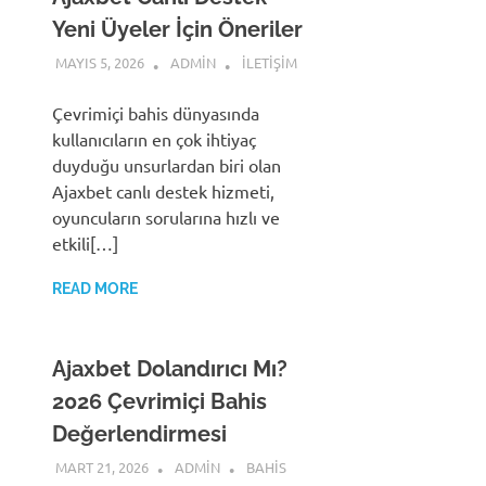
Yeni Üyeler İçin Öneriler
MAYIS 5, 2026
ADMIN
İLETIŞIM
Çevrimiçi bahis dünyasında
kullanıcıların en çok ihtiyaç
duyduğu unsurlardan biri olan
Ajaxbet canlı destek hizmeti,
oyuncuların sorularına hızlı ve
etkili[…]
READ MORE
Ajaxbet Dolandırıcı Mı?
2026 Çevrimiçi Bahis
Değerlendirmesi
MART 21, 2026
ADMIN
BAHIS