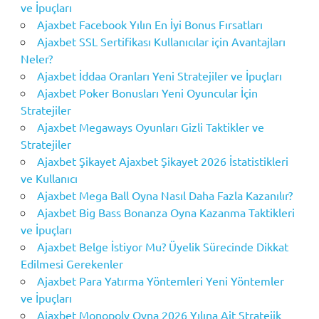
ve İpuçları
Ajaxbet Facebook Yılın En İyi Bonus Fırsatları
Ajaxbet SSL Sertifikası Kullanıcılar için Avantajları
Neler?
Ajaxbet İddaa Oranları Yeni Stratejiler ve İpuçları
Ajaxbet Poker Bonusları Yeni Oyuncular İçin
Stratejiler
Ajaxbet Megaways Oyunları Gizli Taktikler ve
Stratejiler
Ajaxbet Şikayet Ajaxbet Şikayet 2026 İstatistikleri
ve Kullanıcı
Ajaxbet Mega Ball Oyna Nasıl Daha Fazla Kazanılır?
Ajaxbet Big Bass Bonanza Oyna Kazanma Taktikleri
ve İpuçları
Ajaxbet Belge İstiyor Mu? Üyelik Sürecinde Dikkat
Edilmesi Gerekenler
Ajaxbet Para Yatırma Yöntemleri Yeni Yöntemler
ve İpuçları
Ajaxbet Monopoly Oyna 2026 Yılına Ait Stratejik