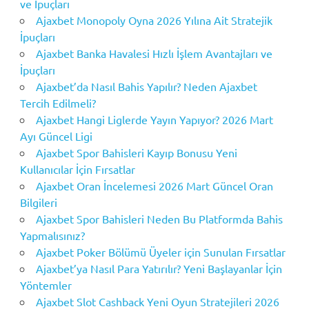
ve İpuçları
Ajaxbet Monopoly Oyna 2026 Yılına Ait Stratejik
İpuçları
Ajaxbet Banka Havalesi Hızlı İşlem Avantajları ve
İpuçları
Ajaxbet’da Nasıl Bahis Yapılır? Neden Ajaxbet
Tercih Edilmeli?
Ajaxbet Hangi Liglerde Yayın Yapıyor? 2026 Mart
Ayı Güncel Ligi
Ajaxbet Spor Bahisleri Kayıp Bonusu Yeni
Kullanıcılar İçin Fırsatlar
Ajaxbet Oran İncelemesi 2026 Mart Güncel Oran
Bilgileri
Ajaxbet Spor Bahisleri Neden Bu Platformda Bahis
Yapmalısınız?
Ajaxbet Poker Bölümü Üyeler için Sunulan Fırsatlar
Ajaxbet’ya Nasıl Para Yatırılır? Yeni Başlayanlar İçin
Yöntemler
Ajaxbet Slot Cashback Yeni Oyun Stratejileri 2026