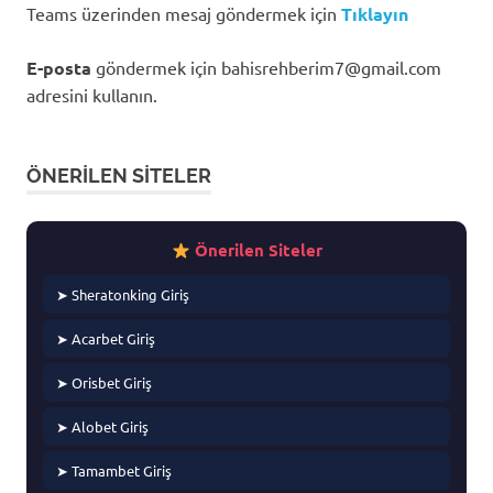
Teams üzerinden mesaj göndermek için
Tıklayın
E-posta
göndermek için
bahisrehberim7@gmail.com
adresini kullanın.
ÖNERILEN SITELER
Önerilen Siteler
➤ Sheratonking Giriş
➤ Acarbet Giriş
➤ Orisbet Giriş
➤ Alobet Giriş
➤ Tamambet Giriş