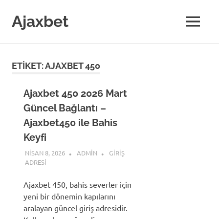
Skip
to
Ajaxbet
MENU
content
ETIKET:
AJAXBET 450
Ajaxbet 450 2026 Mart
Güncel Bağlantı –
Ajaxbet450 ile Bahis
Keyfi
NISAN 8, 2026
ADMIN
GIRIŞ
ADRESI
Ajaxbet 450, bahis severler için
yeni bir dönemin kapılarını
aralayan güncel giriş adresidir.