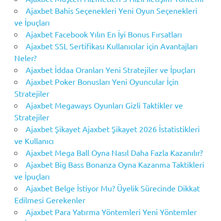
Ajaxbet Bahis Seçenekleri Yeni Oyun Seçenekleri
ve İpuçları
Ajaxbet Facebook Yılın En İyi Bonus Fırsatları
Ajaxbet SSL Sertifikası Kullanıcılar için Avantajları
Neler?
Ajaxbet İddaa Oranları Yeni Stratejiler ve İpuçları
Ajaxbet Poker Bonusları Yeni Oyuncular İçin
Stratejiler
Ajaxbet Megaways Oyunları Gizli Taktikler ve
Stratejiler
Ajaxbet Şikayet Ajaxbet Şikayet 2026 İstatistikleri
ve Kullanıcı
Ajaxbet Mega Ball Oyna Nasıl Daha Fazla Kazanılır?
Ajaxbet Big Bass Bonanza Oyna Kazanma Taktikleri
ve İpuçları
Ajaxbet Belge İstiyor Mu? Üyelik Sürecinde Dikkat
Edilmesi Gerekenler
Ajaxbet Para Yatırma Yöntemleri Yeni Yöntemler