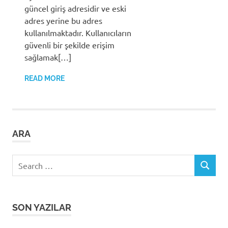
güncel giriş adresidir ve eski
adres yerine bu adres
kullanılmaktadır. Kullanıcıların
güvenli bir şekilde erişim
sağlamak[…]
READ MORE
ARA
Search
SEARCH
for:
SON YAZILAR