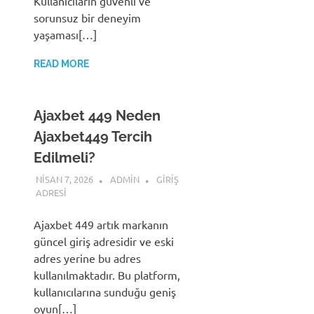
Kullanıcıların güvenli ve
sorunsuz bir deneyim
yaşaması[…]
READ MORE
Ajaxbet 449 Neden
Ajaxbet449 Tercih
Edilmeli?
NISAN 7, 2026
ADMIN
GIRIŞ
ADRESI
Ajaxbet 449 artık markanın
güncel giriş adresidir ve eski
adres yerine bu adres
kullanılmaktadır. Bu platform,
kullanıcılarına sunduğu geniş
oyun[…]